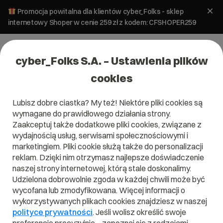
Promocja powitalna dla klientów cyber_Folks - sklep
internetowy Shoper w cenie 259 zł z kodem: CFSHOPER259
cyber_Folks S.A. – Ustawienia plików
cookies
Lubisz dobre ciastka? My też! Niektóre pliki cookies są
WordPress
wymagane do prawidłowego działania strony.
Złe stawki VAT w WooCommerce –
Zaakceptuj także dodatkowe pliki cookies, związane z
jak to naprawić?
wydajnością usług, serwisami społecznościowymi i
marketingiem. Pliki cookie służą także do personalizacji
reklam. Dzięki nim otrzymasz najlepsze doświadczenie
20 marca 2026
ok.
4
min
naszej strony internetowej, którą stale doskonalimy.
Udzielona dobrowolnie zgoda w każdej chwili może być
wycofana lub zmodyfikowana. Więcej informacji o
wykorzystywanych plikach cookies znajdziesz w naszej
polityce prywatności
. Jeśli wolisz określić swoje