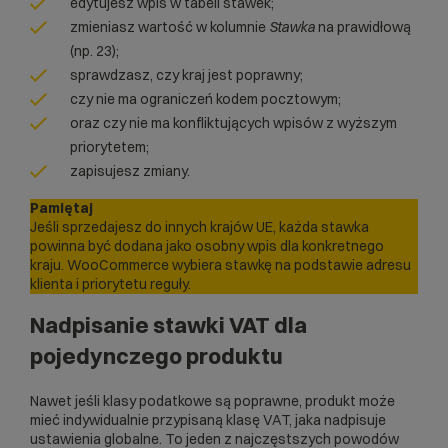
edytujesz wpis w tabeli stawek;
zmieniasz wartość w kolumnie
Stawka
na prawidłową
(np. 23);
sprawdzasz, czy kraj jest poprawny;
czy nie ma ograniczeń kodem pocztowym;
oraz czy nie ma konfliktujących wpisów z wyższym
priorytetem;
zapisujesz zmiany.
Pamiętaj
Jeśli sprzedajesz do innych krajów UE, każda stawka
powinna być dodana jako osobny wpis dla konkretnego
kraju. WooCommerce wybiera stawkę na podstawie adresu
klienta i priorytetu reguły.
Nadpisanie stawki VAT dla
pojedynczego produktu
Nawet jeśli klasy podatkowe są poprawne, produkt może
mieć indywidualnie przypisaną klasę VAT, jaka nadpisuje
ustawienia globalne. To jeden z najczęstszych powodów