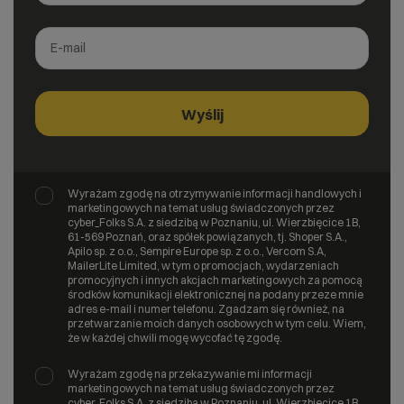
Wyrażam zgodę na otrzymywanie informacji handlowych i
marketingowych na temat usług świadczonych przez
cyber_Folks S.A. z siedzibą w Poznaniu, ul. Wierzbięcice 1B,
61-569 Poznań, oraz spółek powiązanych, tj. Shoper S.A.,
Apilo sp. z o.o., Sempire Europe sp. z o.o., Vercom S.A,
MailerLite Limited, w tym o promocjach, wydarzeniach
promocyjnych i innych akcjach marketingowych za pomocą
środków komunikacji elektronicznej na podany przeze mnie
adres e-mail i numer telefonu. Zgadzam się również, na
przetwarzanie moich danych osobowych w tym celu. Wiem,
że w każdej chwili mogę wycofać tę zgodę.
Wyrażam zgodę na przekazywanie mi informacji
marketingowych na temat usług świadczonych przez
cyber_Folks S.A. z siedzibą w Poznaniu, ul. Wierzbięcice 1B,