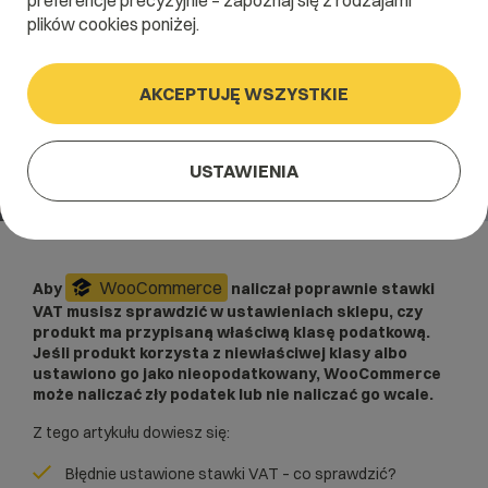
preferencje precyzyjnie – zapoznaj się z rodzajami
plików cookies poniżej.
AKCEPTUJĘ WSZYSTKIE
USTAWIENIA
WooCommerce
Aby
naliczał poprawnie stawki
VAT musisz sprawdzić w ustawieniach sklepu, czy
produkt ma przypisaną właściwą klasę podatkową.
Jeśli produkt korzysta z niewłaściwej klasy albo
ustawiono go jako nieopodatkowany, WooCommerce
może naliczać zły podatek lub nie naliczać go wcale.
Z tego artykułu dowiesz się:
Błędnie ustawione stawki VAT – co sprawdzić?