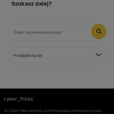
Szukasz dalej?

Przeglądaj wg dat
Wybierz gotową listę. Użyj spacji, aby otworzyć.
Naciśnij spację, aby otworzyć listę, klawisze strzałek, aby nawi
W CyberFolks wierzymy, że technologia powinna być prosta i