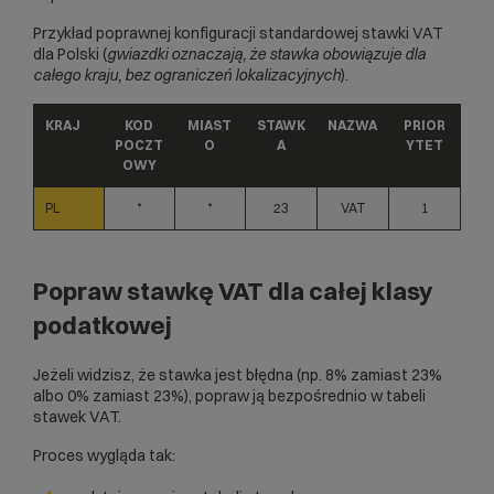
Przykład poprawnej konfiguracji standardowej stawki VAT
dla Polski (
gwiazdki oznaczają, że stawka obowiązuje dla
całego kraju, bez ograniczeń lokalizacyjnych
).
KRAJ
KOD
MIAST
STAWK
NAZWA
PRIOR
POCZT
O
A
YTET
OWY
PL
*
*
23
VAT
1
Popraw stawkę VAT dla całej klasy
podatkowej
Jeżeli widzisz, że stawka jest błędna (np. 8% zamiast 23%
albo 0% zamiast 23%), popraw ją bezpośrednio w tabeli
stawek VAT.
Proces wygląda tak: