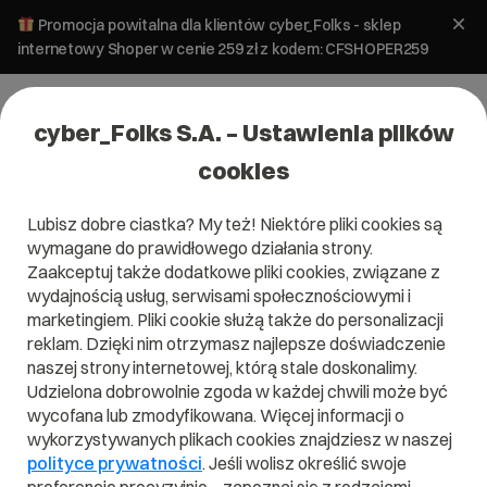
Promocja powitalna dla klientów cyber_Folks - sklep
internetowy Shoper w cenie 259 zł z kodem: CFSHOPER259
cyber_Folks S.A. – Ustawienia plików
cookies
Lubisz dobre ciastka? My też! Niektóre pliki cookies są
#wtyczki
wymagane do prawidłowego działania strony.
Zaakceptuj także dodatkowe pliki cookies, związane z
wydajnością usług, serwisami społecznościowymi i
marketingiem. Pliki cookie służą także do personalizacji
reklam. Dzięki nim otrzymasz najlepsze doświadczenie
naszej strony internetowej, którą stale doskonalimy.
Udzielona dobrowolnie zgoda w każdej chwili może być
wycofana lub zmodyfikowana. Więcej informacji o
wykorzystywanych plikach cookies znajdziesz w naszej
polityce prywatności
. Jeśli wolisz określić swoje