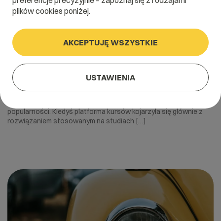
preferencje precyzyjnie – zapoznaj się z rodzajami
plików cookies poniżej.
AKCEPTUJĘ WSZYSTKIE
27 października 2021
Platforma kursów online na WordPress.
USTAWIENIA
Jak ją zrobić?
Nauczanie online w dobie pandemii zdecydowanie zyskało na
popularności. Kiedyś platforma kursów kojarzyła się głównie z
rozwiązaniem stosowanym na studiach […]