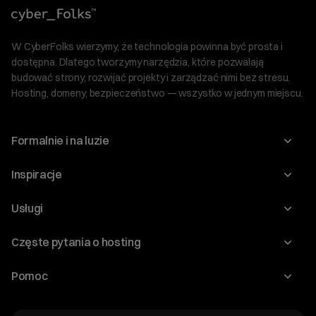
W CyberFolks wierzymy, że technologia powinna być prosta i
dostępna. Dlatego tworzymy narzędzia, które pozwalają
budować strony, rozwijać projekty i zarządzać nimi bez stresu.
Hosting, domeny, bezpieczeństwo — wszystko w jednym miejscu.
Formalnie i na luzie
O nas
Inspiracje
Relacje inwestorskie
Blog
Usługi
Program Korzyści dla Inwestorów
Słownik IT
Domeny
Regulaminy i specyfikacje
Częste pytania o hosting
WordPress
Certyfikaty SSL
Raporty i dokumenty
Jak przenieść stronę?
Audyt stron
Pomoc
Hosting www
Cennik domen
Jak przenieść domenę?
Generator polityki prywatności
Pomoc cyber_Folks
Hosting dla WordPress
Cennik hostingu, vps, ssl