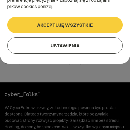
preferencje precyzyjnie – zapoznaj się z rodzajami
plików cookies poniżej.
AKCEPTUJĘ WSZYSTKIE
17 grudnia 2020
Data Center – jak to działa?
USTAWIENIA
Data center, czyli centra danych – to fascynujące obiekty.
Cyberfolks.pl rozwija się szybko i potrzebowaliśmy niedawno
większej powierzchni. Wprowadzając się […]
W CyberFolks wierzymy, że technologia powinna być prosta i
dostępna. Dlatego tworzymy narzędzia, które pozwalają
budować strony, rozwijać projekty i zarządzać nimi bez stresu.
Hosting, domeny, bezpieczeństwo — wszystko w jednym miejscu.