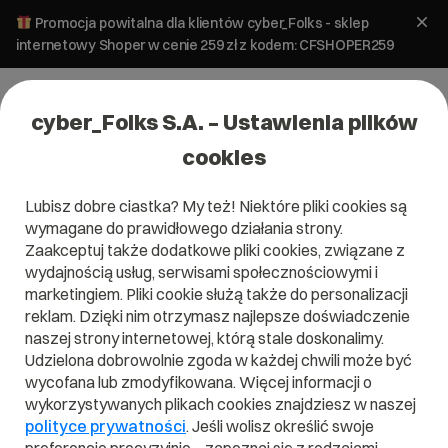
Promocja powitalna dla klientów cyber_Folks - sklep
internetowy Shoper w cenie 259 zł z kodem: CFSHOPER259
cyber_Folks S.A. – Ustawienia plików
cookies
Lubisz dobre ciastka? My też! Niektóre pliki cookies są
#serwery
wymagane do prawidłowego działania strony.
Zaakceptuj także dodatkowe pliki cookies, związane z
wydajnością usług, serwisami społecznościowymi i
marketingiem. Pliki cookie służą także do personalizacji
reklam. Dzięki nim otrzymasz najlepsze doświadczenie
naszej strony internetowej, którą stale doskonalimy.
Udzielona dobrowolnie zgoda w każdej chwili może być
wycofana lub zmodyfikowana. Więcej informacji o
wykorzystywanych plikach cookies znajdziesz w naszej
polityce prywatności
. Jeśli wolisz określić swoje