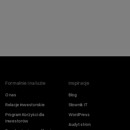
Formalnie i na luzie
Inspiracje
O nas
Blog
Relacje inwestorskie
Słownik IT
Program Korzyści dla
WordPress
Inwestorów
Audyt stron