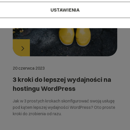
USTAWIENIA
20 czerwca 2023
3 kroki do lepszej wydajności na
hostingu WordPress
Jak w 3 prostych krokach skonfigurować swoją usługę
pod kątem lepszej wydajności WordPress? Oto proste
kroki do zrobienia od razu.