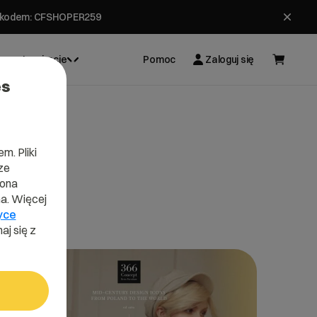
ł z kodem: CFSHOPER259
Inspiracje
Pomoc
Zaloguj się
es
m. Pliki
ze
lona
a. Więcej
yce
aj się z