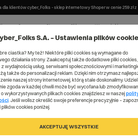
 dla klientów cyber_Folks - sklep internetowy Shoper w cenie 259 z
ting
Serwery
Strony
Sklepy
Wsparcie biznesowe
yber_Folks S.A. – Ustawienia plików cooki
bre ciastka? My też! Niektóre pliki cookies są wymagane do
ego działania strony. Zaakceptuj także dodatkowe pliki cookies,
z wydajnością usług, serwisami społecznościowymi i marketingie
użą także do personalizacji reklam. Dzięki nim otrzymasz najleps
enie naszej strony internetowej, którą stale doskonalimy. Udzie
ie zgoda w każdej chwili może być wycofana lub zmodyfikowan
i o wykorzystywanych plikach cookies znajdziesz w naszej
polit
ości
. Jeśli wolisz określić swoje preferencje precyzyjnie – zapozn
 plików cookies poniżej.
AKCEPTUJĘ WSZYSTKIE