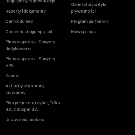
Regulaminy i specyfikacje
Generator polityki
Raporty i dokumenty
prywatności
Cennik domen
Program partnerski
Cennik hostingu, vps, ssl
Mówią o nas
Plany wsparcia – Serwery
dedykowane
Plany wsparcia – Serwery
VPS
Kariera
Aktualny stan pracy
serwerów
Plan połączenia cyber_Folks
S.A. z Shoper S.A.
Ustawienia cookies