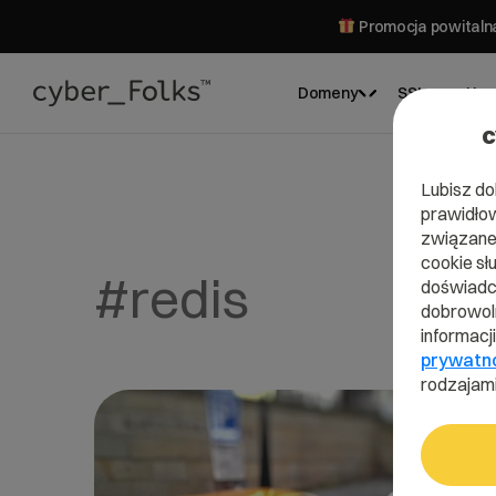
Promocja powitalna
Domeny
SSL
Hos
c
Lubisz do
prawidłow
związane 
cookie sł
#redis
doświadcz
dobrowoln
informacj
prywatn
rodzajami