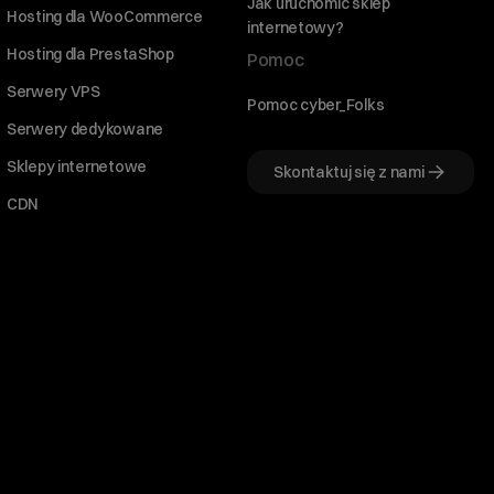
Jak uruchomić sklep
Hosting dla WooCommerce
internetowy?
Hosting dla PrestaShop
Pomoc
Serwery VPS
Pomoc cyber_Folks
Serwery dedykowane
Sklepy internetowe
Skontaktuj się z nami
CDN
Witaj! Jestem robo_Folks.
W czym mogę pomóc?
Kliknij kafelek albo napisz wiadomość
— znajdziemy rozwiązanie
Wybór hostingu
Wybór domeny