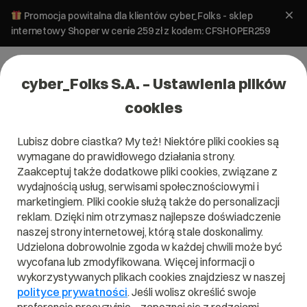
Promocja powitalna dla klientów cyber_Folks - sklep
internetowy Shoper w cenie 259 zł z kodem: CFSHOPER259
cyber_Folks S.A. – Ustawienia plików
cookies
Lubisz dobre ciastka? My też! Niektóre pliki cookies są
#google chrome
wymagane do prawidłowego działania strony.
Zaakceptuj także dodatkowe pliki cookies, związane z
wydajnością usług, serwisami społecznościowymi i
marketingiem. Pliki cookie służą także do personalizacji
reklam. Dzięki nim otrzymasz najlepsze doświadczenie
naszej strony internetowej, którą stale doskonalimy.
Udzielona dobrowolnie zgoda w każdej chwili może być
wycofana lub zmodyfikowana. Więcej informacji o
wykorzystywanych plikach cookies znajdziesz w naszej
polityce prywatności
. Jeśli wolisz określić swoje