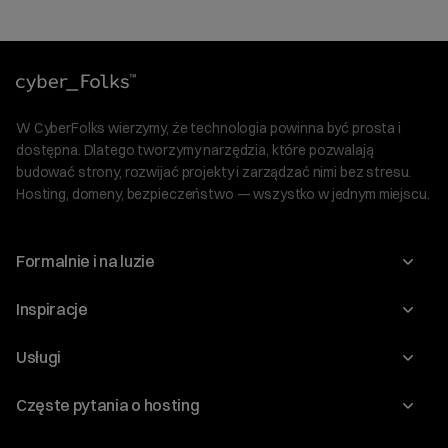
W CyberFolks wierzymy, że technologia powinna być prosta i
dostępna. Dlatego tworzymy narzędzia, które pozwalają
budować strony, rozwijać projekty i zarządzać nimi bez stresu.
Hosting, domeny, bezpieczeństwo — wszystko w jednym miejscu.
Formalnie i na luzie
O nas
Inspiracje
Relacje inwestorskie
Blog
Usługi
Program Korzyści dla Inwestorów
Słownik IT
Domeny
Regulaminy i specyfikacje
Częste pytania o hosting
WordPress
Certyfikaty SSL
Raporty i dokumenty
Jak przenieść stronę?