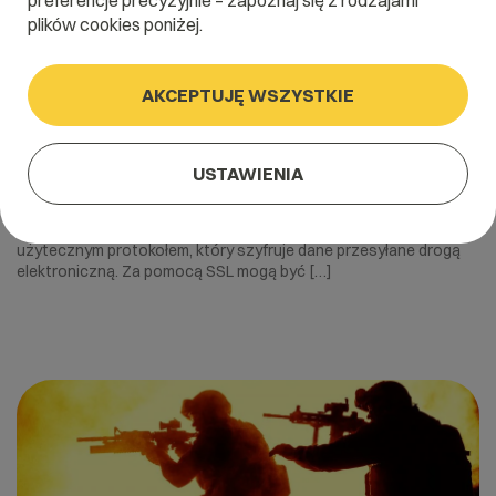
preferencje precyzyjnie – zapoznaj się z rodzajami
plików cookies poniżej.
AKCEPTUJĘ WSZYSTKIE
19 września 2016
5 powodów, dla których warto przejść
USTAWIENIA
na SSL
Certyfikat SSL (ang. Secure Socket Layer) jest bardzo
użytecznym protokołem, który szyfruje dane przesyłane drogą
elektroniczną. Za pomocą SSL mogą być […]