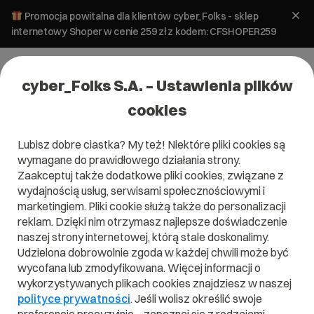
Promocja powitalna dla klientów cyber_Folks - sklep
internetowy Shoper w cenie 259 zł z kodem: CFSHOPER259
cyber_Folks S.A. – Ustawienia plików
cookies
Lubisz dobre ciastka? My też! Niektóre pliki cookies są
#fanpage
wymagane do prawidłowego działania strony.
Zaakceptuj także dodatkowe pliki cookies, związane z
wydajnością usług, serwisami społecznościowymi i
marketingiem. Pliki cookie służą także do personalizacji
reklam. Dzięki nim otrzymasz najlepsze doświadczenie
naszej strony internetowej, którą stale doskonalimy.
Udzielona dobrowolnie zgoda w każdej chwili może być
wycofana lub zmodyfikowana. Więcej informacji o
wykorzystywanych plikach cookies znajdziesz w naszej
polityce prywatności
. Jeśli wolisz określić swoje