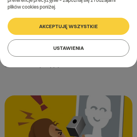
preferencje precyzyjnie – zapoznaj się z rodzajami
plików cookies poniżej.
AKCEPTUJĘ WSZYSTKIE
13 sierpnia 2020
Jak założyć fanpage na Facebooku?
USTAWIENIA
Jak założyć fanpage na Facebooku? Mimo, że popularność FB
rośnie, wielu przedsiębiorców zadaje sobie właśnie to pytanie.
Stworzenie strony firmy […]