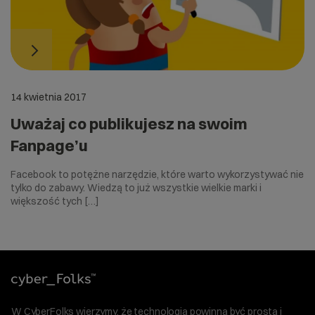
14 kwietnia 2017
Uważaj co publikujesz na swoim
Fanpage’u
Facebook to potężne narzędzie, które warto wykorzystywać nie
tylko do zabawy. Wiedzą to już wszystkie wielkie marki i
większość tych […]
W CyberFolks wierzymy, że technologia powinna być prosta i