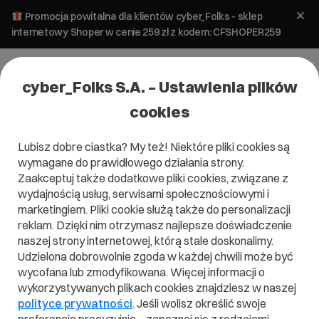
Promocja powitalna dla klientów cyber_Folks - sklep
internetowy Shoper w cenie 259 zł z kodem: CFSHOPER259
cyber_Folks S.A. – Ustawienia plików
cookies
Lubisz dobre ciastka? My też! Niektóre pliki cookies są
#ecc
wymagane do prawidłowego działania strony.
Zaakceptuj także dodatkowe pliki cookies, związane z
wydajnością usług, serwisami społecznościowymi i
marketingiem. Pliki cookie służą także do personalizacji
reklam. Dzięki nim otrzymasz najlepsze doświadczenie
naszej strony internetowej, którą stale doskonalimy.
Udzielona dobrowolnie zgoda w każdej chwili może być
wycofana lub zmodyfikowana. Więcej informacji o
wykorzystywanych plikach cookies znajdziesz w naszej
polityce prywatności
. Jeśli wolisz określić swoje