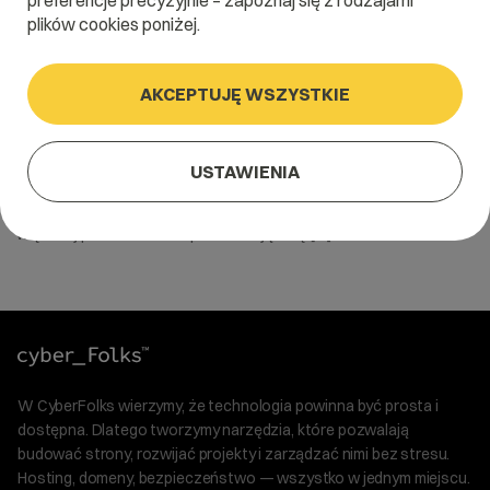
preferencje precyzyjnie – zapoznaj się z rodzajami
plików cookies poniżej.
AKCEPTUJĘ WSZYSTKIE
17 grudnia 2020
Data Center – jak to działa?
USTAWIENIA
Data center, czyli centra danych – to fascynujące obiekty.
Cyberfolks.pl rozwija się szybko i potrzebowaliśmy niedawno
większej powierzchni. Wprowadzając się […]
W CyberFolks wierzymy, że technologia powinna być prosta i
dostępna. Dlatego tworzymy narzędzia, które pozwalają
budować strony, rozwijać projekty i zarządzać nimi bez stresu.
Hosting, domeny, bezpieczeństwo — wszystko w jednym miejscu.