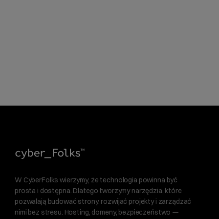
W CyberFolks wierzymy, że technologia powinna być
prosta i dostępna. Dlatego tworzymy narzędzia, które
pozwalają budować strony, rozwijać projekty i zarządzać
nimi bez stresu. Hosting, domeny, bezpieczeństwo —