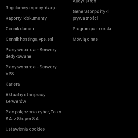
Audyt stron
Regulaminy i specyfikacje
Generator polityki
Raporty i dokumenty
prywatności
Cennik domen
Program partnerski
Cennik hostingu, vps, ssl
Mówią o nas
Plany wsparcia – Serwery
dedykowane
Plany wsparcia – Serwery
VPS
Kariera
Aktualny stan pracy
serwerów
Plan połączenia cyber_Folks
S.A. z Shoper S.A.
Ustawienia cookies