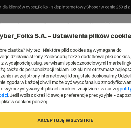
 dla klientów cyber_Folks - sklep internetowy Shoper w cenie 259 z
ting
Serwery
Strony
Sklepy
Wsparcie biznesowe
yber_Folks S.A. – Ustawienia plików cooki
bre ciastka? My też! Niektóre pliki cookies są wymagane do
ego działania strony. Zaakceptuj także dodatkowe pliki cookies,
z wydajnością usług, serwisami społecznościowymi i marketingie
użą także do personalizacji reklam. Dzięki nim otrzymasz najleps
enie naszej strony internetowej, którą stale doskonalimy. Udzie
ie zgoda w każdej chwili może być wycofana lub zmodyfikowan
i o wykorzystywanych plikach cookies znajdziesz w naszej
polit
ości
. Jeśli wolisz określić swoje preferencje precyzyjnie – zapozn
 plików cookies poniżej.
AKCEPTUJĘ WSZYSTKIE