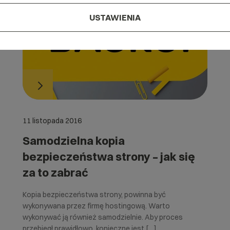
USTAWIENIA
11 listopada 2016
Samodzielna kopia
bezpieczeństwa strony – jak się
za to zabrać
Kopia bezpieczeństwa strony, powinna być
wykonywana przez firmę hostingową. Warto
wykonywać ją również samodzielnie. Aby proces
przebiegł prawidłowo, konieczne jest […]