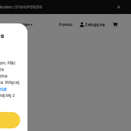
ł z kodem: CFSHOPER259
Inspiracje
Pomoc
Zaloguj się
es
m. Pliki
ze
lona
a. Więcej
yce
aj się z