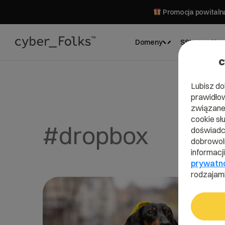
Promocja powitalna
Domeny
SSL
Hos
c
Lubisz do
prawidłow
związane 
cookie sł
#dropbox
doświadcz
dobrowoln
informacj
prywatn
rodzajami