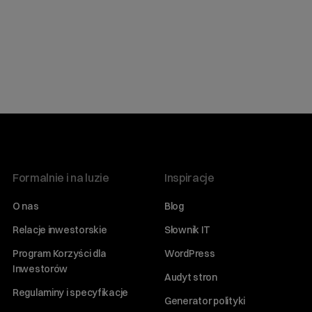
Formalnie i na luzie
Inspiracje
O nas
Blog
Relacje inwestorskie
Słownik IT
Program Korzyści dla
WordPress
Inwestorów
Audyt stron
Regulaminy i specyfikacje
Generator polityki