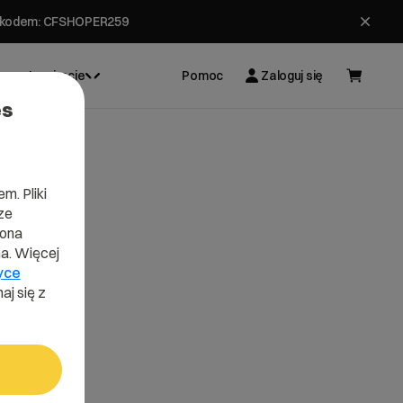
ł z kodem: CFSHOPER259
Inspiracje
Pomoc
Zaloguj się
es
m. Pliki
ze
lona
a. Więcej
yce
aj się z