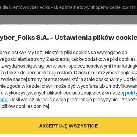
 dla klientów cyber_Folks - sklep internetowy Shoper w cenie 259 z
ting
Serwery
Strony
Sklepy
Wsparcie biznesowe
yber_Folks S.A. – Ustawienia plików cooki
bre ciastka? My też! Niektóre pliki cookies są wymagane do
ego działania strony. Zaakceptuj także dodatkowe pliki cookies,
z wydajnością usług, serwisami społecznościowymi i marketingie
użą także do personalizacji reklam. Dzięki nim otrzymasz najleps
enie naszej strony internetowej, którą stale doskonalimy. Udzie
ie zgoda w każdej chwili może być wycofana lub zmodyfikowan
i o wykorzystywanych plikach cookies znajdziesz w naszej
polit
ości
. Jeśli wolisz określić swoje preferencje precyzyjnie – zapozn
 plików cookies poniżej.
AKCEPTUJĘ WSZYSTKIE