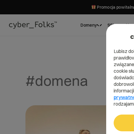
Promocja powitalna
Domeny
SSL
Hos
c
Lubisz do
prawidłow
związane 
cookie sł
#domena
doświadcz
dobrowoln
informacj
prywatn
rodzajami