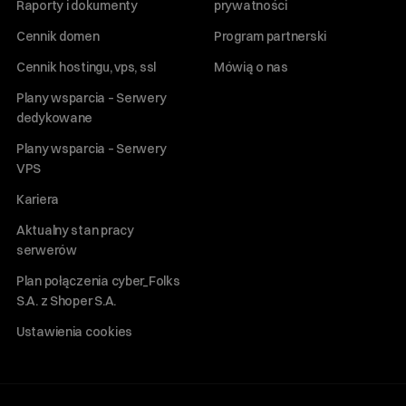
Raporty i dokumenty
prywatności
Cennik domen
Program partnerski
Cennik hostingu, vps, ssl
Mówią o nas
Plany wsparcia – Serwery
dedykowane
Plany wsparcia – Serwery
VPS
Kariera
Aktualny stan pracy
serwerów
Plan połączenia cyber_Folks
S.A. z Shoper S.A.
Ustawienia cookies