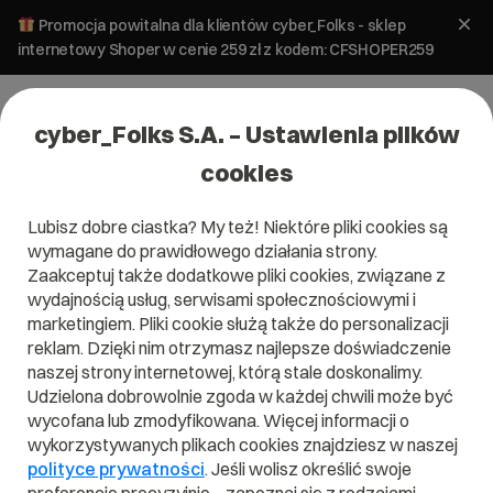
Promocja powitalna dla klientów cyber_Folks - sklep
internetowy Shoper w cenie 259 zł z kodem: CFSHOPER259
cyber_Folks S.A. – Ustawienia plików
cookies
Lubisz dobre ciastka? My też! Niektóre pliki cookies są
#badania ui
wymagane do prawidłowego działania strony.
Zaakceptuj także dodatkowe pliki cookies, związane z
wydajnością usług, serwisami społecznościowymi i
marketingiem. Pliki cookie służą także do personalizacji
reklam. Dzięki nim otrzymasz najlepsze doświadczenie
naszej strony internetowej, którą stale doskonalimy.
Udzielona dobrowolnie zgoda w każdej chwili może być
wycofana lub zmodyfikowana. Więcej informacji o
wykorzystywanych plikach cookies znajdziesz w naszej
polityce prywatności
. Jeśli wolisz określić swoje