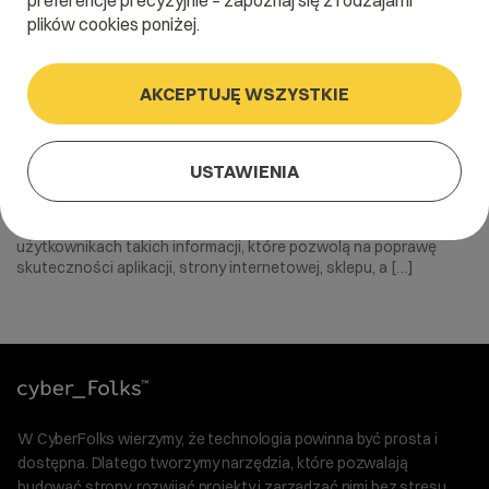
preferencje precyzyjnie – zapoznaj się z rodzajami
plików cookies poniżej.
AKCEPTUJĘ WSZYSTKIE
28 lipca 2022
Jak analityka produktowa wpływa na
USTAWIENIA
Twój biznes?
Zastanawiasz się, jak wykorzystać możliwości pozyskiwania o
użytkownikach takich informacji, które pozwolą na poprawę
skuteczności aplikacji, strony internetowej, sklepu, a […]
W CyberFolks wierzymy, że technologia powinna być prosta i
dostępna. Dlatego tworzymy narzędzia, które pozwalają
budować strony, rozwijać projekty i zarządzać nimi bez stresu.