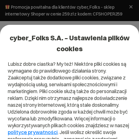
Promocja powitalna dla klientów cyber_Folks - sklep
internetowy Shoper w cenie 259 zł z kodem: CFSHOPER259
cyber_Folks S.A. – Ustawienia plików
cookies
Lubisz dobre ciastka? My też! Niektóre pliki cookies są
Aktualności
wymagane do prawidłowego działania strony.
Połączenie spółek
Zaakceptuj także dodatkowe pliki cookies, związane z
wydajnością usług, serwisami społecznościowymi i
marketingiem. Pliki cookie służą także do personalizacji
30 czerwca 2026
ok.
2
min
reklam. Dzięki nim otrzymasz najlepsze doświadczenie
naszej strony internetowej, którą stale doskonalimy.
Udzielona dobrowolnie zgoda w każdej chwili może być
wycofana lub zmodyfikowana. Więcej informacji o
wykorzystywanych plikach cookies znajdziesz w naszej
polityce prywatności
. Jeśli wolisz określić swoje