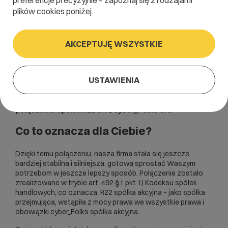
preferencje precyzyjnie – zapoznaj się z rodzajami
plików cookies poniżej.
AKCEPTUJĘ WSZYSTKIE
USTAWIENIA
Dzielimy się z Wami zmianami, które właśnie miały miejsce w
naszej organizacji. Dnia 31 lipca 2023 roku doszło do
połączenia spółek R22 SA z cyber_Folks SA.
Co to oznacza dla Ciebie?
Dzięki temu połączeniu, nasza firma stała się jeszcze
bardziej stabilna i silniejsza, gotowa sprostać Waszym
potrzebom w jeszcze lepszy sposób. Połączenie zostało
zrealizowane w trybie art. 492 §1 pkt 1) Kodeksu spółek
handlowych, co oznacza, R22 spółka akcyjna – jako spółka
przejmująca, wstąpiła z mocy prawa we wszystkie prawa i
obowiązki cyber_Folks spółka akcyjna.