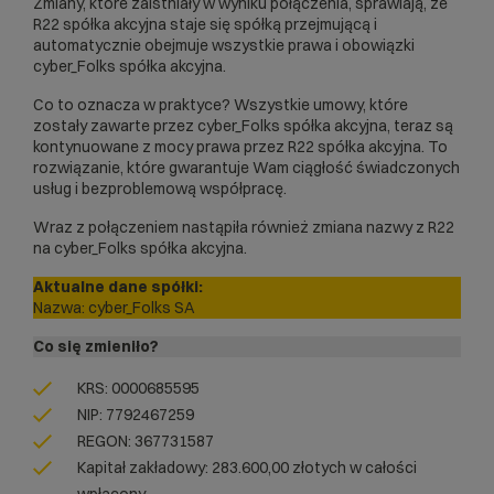
Zmiany, które zaistniały w wyniku połączenia, sprawiają, że
R22 spółka akcyjna staje się spółką przejmującą i
automatycznie obejmuje wszystkie prawa i obowiązki
cyber_Folks spółka akcyjna.
Co to oznacza w praktyce? Wszystkie umowy, które
zostały zawarte przez cyber_Folks spółka akcyjna, teraz są
kontynuowane z mocy prawa przez R22 spółka akcyjna. To
rozwiązanie, które gwarantuje Wam ciągłość świadczonych
usług i bezproblemową współpracę.
Wraz z połączeniem nastąpiła również zmiana nazwy z R22
na cyber_Folks spółka akcyjna.
Aktualne dane spółki:
Nazwa: cyber_Folks SA
Co się zmieniło?
KRS: 0000685595
NIP: 7792467259
REGON: 367731587
Kapitał zakładowy: 283.600,00 złotych w całości