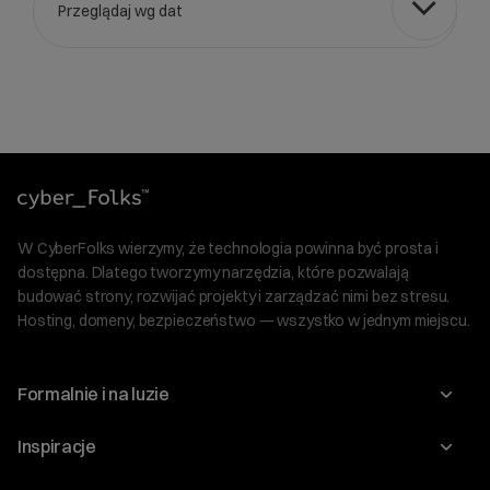
Przeglądaj wg dat
Wybierz gotową listę. Użyj spacji, aby otworzyć.
Naciśnij spację, aby otworzyć listę, klawisze strzałek, aby nawi
W CyberFolks wierzymy, że technologia powinna być prosta i
dostępna. Dlatego tworzymy narzędzia, które pozwalają
budować strony, rozwijać projekty i zarządzać nimi bez stresu.
Hosting, domeny, bezpieczeństwo — wszystko w jednym miejscu.
Formalnie i na luzie
O nas
Inspiracje
Relacje inwestorskie