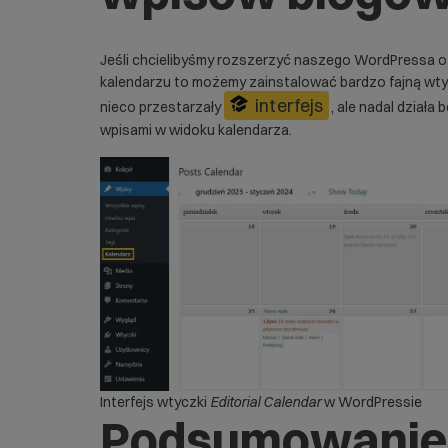
Jeśli chcielibyśmy rozszerzyć naszego WordPressa 
kalendarzu to możemy zainstalować bardzo fajną wt
interfejs
nieco przestarzały
, ale nadal dział
wpisami w widoku kalendarza.
Interfejs wtyczki
Editorial Calendar
w WordPressie
Podsumowanie