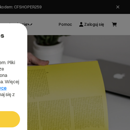
ł z kodem: CFSHOPER259
Inspiracje
Pomoc
Zaloguj się
es
m. Pliki
ze
lona
a. Więcej
yce
aj się z