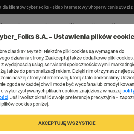
 dla klientów cyber_Folks - sklep internetowy Shoper w cenie 259 z
ting
Serwery
Strony
Sklepy
Wsparcie biznesowe
yber_Folks S.A. – Ustawienia plików cooki
bre ciastka? My też! Niektóre pliki cookies są wymagane do
ego działania strony. Zaakceptuj także dodatkowe pliki cookies,
z wydajnością usług, serwisami społecznościowymi i marketingie
użą także do personalizacji reklam. Dzięki nim otrzymasz najleps
enie naszej strony internetowej, którą stale doskonalimy. Udzie
ie zgoda w każdej chwili może być wycofana lub zmodyfikowan
wpisy
i o wykorzystywanych plikach cookies znajdziesz w naszej
polit
ości
. Jeśli wolisz określić swoje preferencje precyzyjnie – zapozn
 plików cookies poniżej.
AKCEPTUJĘ WSZYSTKIE