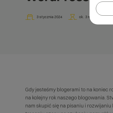
3 stycznia 2024
ok.
3
min
Gdy jesteśmy blogerami to na koniec 
na kolejny rok naszego blogowania. St
nam skupić się na pisaniu i rozwijaniu