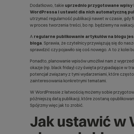
Dodatkowo, takie
uprzednio przygotowane wpisy
WordPressa i ustawić dla nich automatyczną pub
utrzymać regularność publikacji nawet w czasie, gdy 
w proces tworzenia treści, bo np. będziemy na wakacj
A
regularne publikowanie artykułów na blogu jes
bloga
. Sprawia, że czytelnicy przywiązują się do nas
sprawdzić czy pojawiło się coś nowego. A to z kolei b
Ponadto, planowanie wpisów umożliwi nam z wyprzed
okazje (np. black friday) czy święta przypadające w t
potencjał związany z tymi wydarzeniami, które czę
zainteresowania konkretnymi tematami.
W WordPressie z łatwością możemy sobie przygot
późniejszą datą publikacji, które zostaną opublikowa
Spójrzmy więc jak to zrobić.
Jak ustawić w