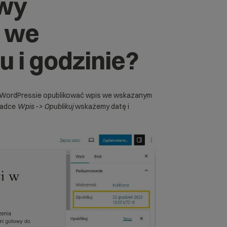
owy
ę we
 i godzinie?
w WordPressie opublikować wpis we wskazanym
kładce
Wpis -> Opublikuj
wskażemy datę i