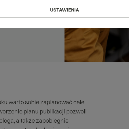
USTAWIENIA
roku warto sobie zaplanować cele
worzenie planu publikacji pozwoli
 bloga, a także zapobiegnie