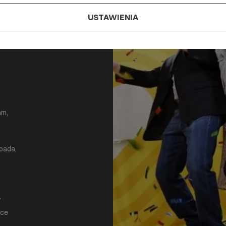
USTAWIENIA
ś
am,
pada,
”
oce