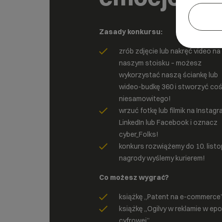
Zasady konkursu:
zrób zdjęcie lub nakręć video na
naszym stoisku – możesz
wykorzystać naszą ściankę lub
wideo-budkę 360 i stworzyć co
niesamowitego!
wrzuć fotkę lub filmik na Instagr
LinkedIn lub Facebook i oznacz
cyber_Folks!
konkurs rozwiążemy do 10. listo
nagrody wyślemy kurierem!
Co możesz wygrać?
książkę „Patent na e-commerce
książkę „Ogilvy w reklamie w ep
cyfrowej”