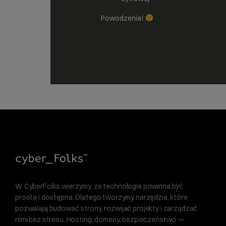
Powodzenia!
W CyberFolks wierzymy, że technologia powinna być
prosta i dostępna. Dlatego tworzymy narzędzia, które
pozwalają budować strony, rozwijać projekty i zarządzać
nimi bez stresu. Hosting, domeny, bezpieczeństwo —