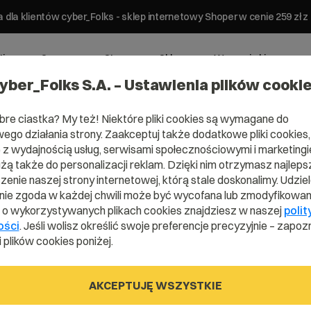
 dla klientów cyber_Folks - sklep internetowy Shoper w cenie 259 z
ting
Serwery
Strony
Sklepy
Wsparcie biznesowe
yber_Folks S.A. – Ustawienia plików cooki
bre ciastka? My też! Niektóre pliki cookies są wymagane do
ego działania strony. Zaakceptuj także dodatkowe pliki cookies,
z wydajnością usług, serwisami społecznościowymi i marketingie
użą także do personalizacji reklam. Dzięki nim otrzymasz najleps
enie naszej strony internetowej, którą stale doskonalimy. Udzie
ie zgoda w każdej chwili może być wycofana lub zmodyfikowan
i o wykorzystywanych plikach cookies znajdziesz w naszej
polit
na
ości
. Jeśli wolisz określić swoje preferencje precyzyjnie – zapozn
 plików cookies poniżej.
e
AKCEPTUJĘ WSZYSTKIE