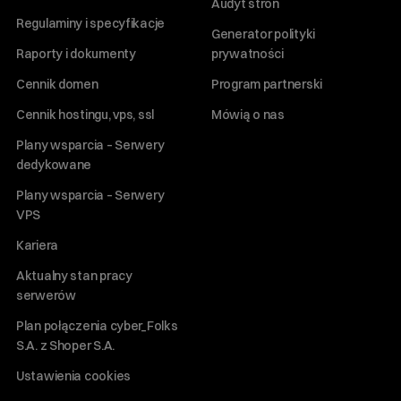
Audyt stron
Regulaminy i specyfikacje
Generator polityki
Raporty i dokumenty
prywatności
Cennik domen
Program partnerski
Cennik hostingu, vps, ssl
Mówią o nas
Plany wsparcia – Serwery
dedykowane
Plany wsparcia – Serwery
VPS
Kariera
Aktualny stan pracy
serwerów
Plan połączenia cyber_Folks
S.A. z Shoper S.A.
Ustawienia cookies