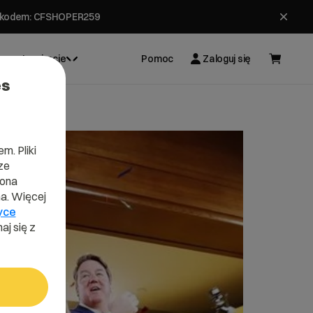
ł z kodem: CFSHOPER259
Inspiracje
Pomoc
Zaloguj się
es
m. Pliki
ze
lona
a. Więcej
yce
aj się z