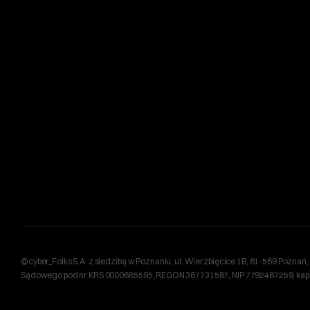
©cyber_Folks S.A. z siedzibą w Poznaniu, ul. Wierzbięcice 1B, 61-569 Pozn
Sądowego pod nr KRS 0000685595, REGON 367731587, NIP 7792467259, kapita