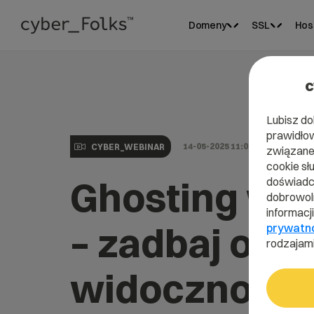
Domeny
SSL
Hos
c
Lubisz do
prawidłow
14-05-2025 11:00
CYBER_WEBINAR
związane 
cookie sł
Ghosting w 
doświadcz
dobrowoln
informacj
– zadbaj o s
prywatn
rodzajami
widoczność!