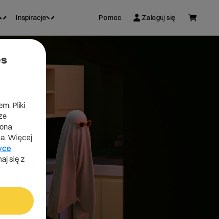
Inspiracje
Pomoc
Zaloguj się
es
m. Pliki
ze
lona
a. Więcej
yce
aj się z