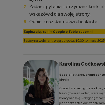
Zadasz pytania i otrzymasz konkre
wskazówki dla swojej strony.
Odbierzesz darmową checklistę.
Zapisz się, zanim Google o Tobie zapomni
Zapisy na webinar trwają do godz. 10.00, 14 maja 2025
Karolina Goćkows
Specjalistka ds. brand conten
Media
Content marketing ma we krwi, 
treści (również wideo) stara się
kreatywnością. Przygodę z con
już podczas studiów dziennikars