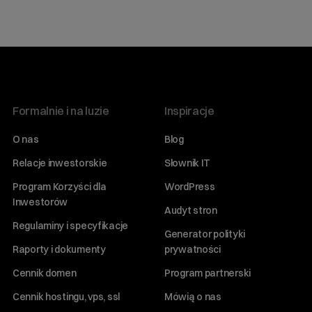
Formalnie i na luzie
Inspiracje
O nas
Blog
Relacje inwestorskie
Słownik IT
Program Korzyści dla
WordPress
Inwestorów
Audyt stron
Regulaminy i specyfikacje
Generator polityki
Raporty i dokumenty
prywatności
Cennik domen
Program partnerski
Cennik hostingu, vps, ssl
Mówią o nas