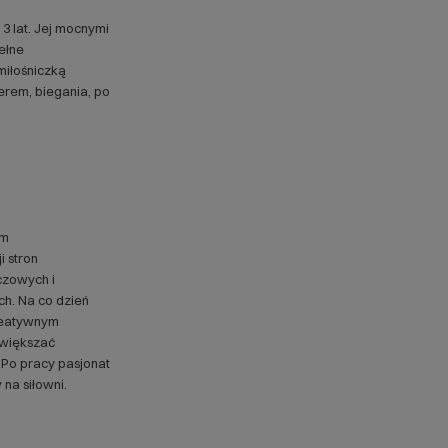
3 lat. Jej mocnymi
pełne
miłośniczką
erem, biegania, po
im
 stron
uczowych i
ch. Na co dzień
kreatywnym
zwiększać
Po pracy pasjonat
 na siłowni.