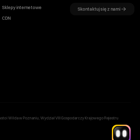
Sklepy internetowe
Skontaktuj się z nami
CDN
Witaj! Jestem robo_Folks.
W czym mogę pomóc?
Kliknij kafelek albo napisz wiadomość
— znajdziemy rozwiązanie
Wybór hostingu
Wybór domeny
Bazy danych
Konfiguracja email
+
Optymalizacja wydajności
więcej
sto i Wilda w Poznaniu, Wydział VIII Gospodarczy Krajowego Rejestru