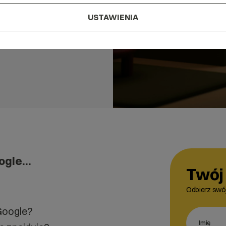
USTAWIENIA
oogle…
Twój 
Odbierz swój
Google?