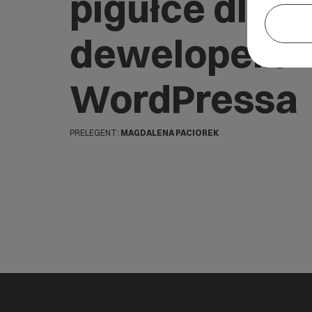
pigułce dla
deweloperó
WordPressa
PRELEGENT:
MAGDALENA PACIOREK