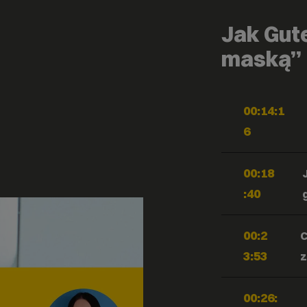
Jak Gut
maską”
00:14:1
6
00:18
:40
00:2
C
3:53
z
00:26: