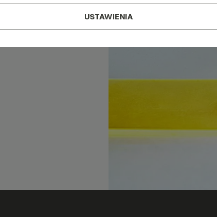
USTAWIENIA
w