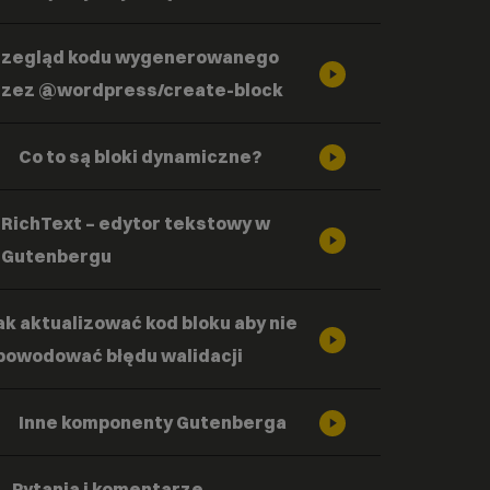
rzegląd kodu wygenerowanego
rzez @wordpress/create-block
Co to są bloki dynamiczne?
RichText – edytor tekstowy w
Gutenbergu
ak aktualizować kod bloku aby nie
powodować błędu walidacji
Inne komponenty Gutenberga
Pytania i komentarze