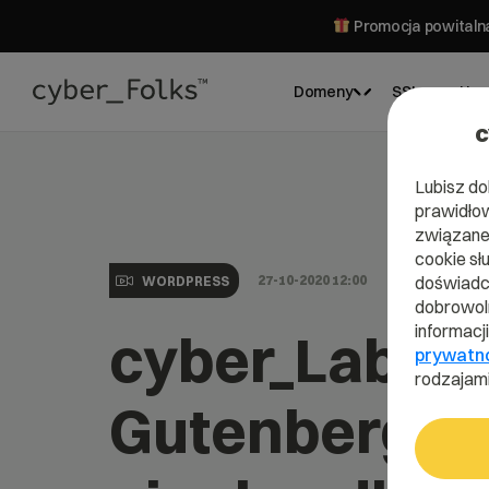
Promocja powitalna
Domeny
SSL
Hos
c
Lubisz do
prawidłow
związane 
cookie sł
27-10-2020 12:00
doświadcz
WORDPRESS
dobrowoln
informacj
cyber_Labs:
prywatn
rodzajami
Gutenberg w