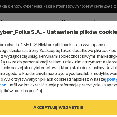
 dla klientów cyber_Folks - sklep internetowy Shoper w cenie 259 z
ting
Serwery
Strony
Sklepy
Wsparcie biznesowe
yber_Folks S.A. – Ustawienia plików cooki
bre ciastka? My też! Niektóre pliki cookies są wymagane do
ego działania strony. Zaakceptuj także dodatkowe pliki cookies,
z wydajnością usług, serwisami społecznościowymi i marketingie
użą także do personalizacji reklam. Dzięki nim otrzymasz najleps
enie naszej strony internetowej, którą stale doskonalimy. Udzie
ie zgoda w każdej chwili może być wycofana lub zmodyfikowan
i o wykorzystywanych plikach cookies znajdziesz w naszej
polit
ości
. Jeśli wolisz określić swoje preferencje precyzyjnie – zapozn
 plików cookies poniżej.
AKCEPTUJĘ WSZYSTKIE