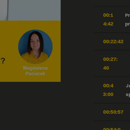
00:1
P
4:42
p
00:22:42
00:27:
40
00:4
J
3:00
s
00:50:57
00:54:0