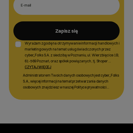
Zapisz się
Wyrażam zgodę na otrzymywanie informacji handlowych i
marketingowych na temat usług świadczonych przez
cyber_Folks S.A. z siedzibą w Poznaniu, ul. Wierzbięcice 1B,
61-569 Poznań, oraz spółek powiązanych , tj. Shoper
...
CZYTAJ WIĘCEJ
Administratorem Twoich danych osobowych jest cyber_Folks
S.A., więcej informacji na temat przetwarzania danych
osobowych znajdziesz w naszej Polityce prywatności…