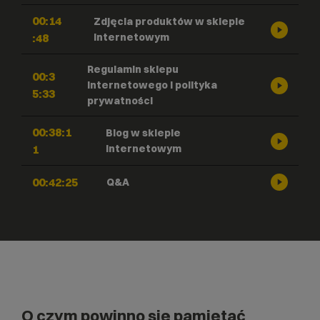
00:14
Zdjęcia produktów w sklepie
:48
internetowym
Regulamin sklepu
00:3
internetowego i polityka
5:33
prywatności
00:38:1
Blog w sklepie
1
internetowym
00:42:25
Q&A
O czym powinno się pamiętać