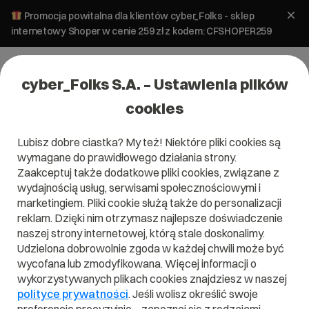
Promocja powitalna dla klientów cyber_Folks - sklep
internetowy Shoper w cenie 259 zł z kodem: CFSHOPER259
cyber_Folks S.A. – Ustawienia plików
cookies
Lubisz dobre ciastka? My też! Niektóre pliki cookies są
31-01-2023 11:00
CYBER_WEBINAR
wymagane do prawidłowego działania strony.
Zaakceptuj także dodatkowe pliki cookies, związane z
Content w sklepie
wydajnością usług, serwisami społecznościowymi i
marketingiem. Pliki cookie służą także do personalizacji
internetowym – jak
reklam. Dzięki nim otrzymasz najlepsze doświadczenie
naszej strony internetowej, którą stale doskonalimy.
zacząć?
Udzielona dobrowolnie zgoda w każdej chwili może być
wycofana lub zmodyfikowana. Więcej informacji o
PRELEGENT:
ŁUKASZ BADZIAK
wykorzystywanych plikach cookies znajdziesz w naszej
polityce prywatności
. Jeśli wolisz określić swoje