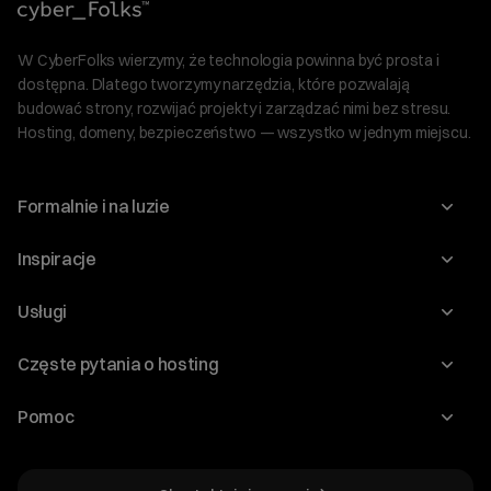
W CyberFolks wierzymy, że technologia powinna być prosta i
dostępna. Dlatego tworzymy narzędzia, które pozwalają
budować strony, rozwijać projekty i zarządzać nimi bez stresu.
Hosting, domeny, bezpieczeństwo — wszystko w jednym miejscu.
Formalnie i na luzie
O nas
Inspiracje
Relacje inwestorskie
Blog
Usługi
Program Korzyści dla Inwestorów
Słownik IT
Domeny
Regulaminy i specyfikacje
Częste pytania o hosting
WordPress
Certyfikaty SSL
Raporty i dokumenty
Jak przenieść stronę?
Audyt stron
Pomoc
Hosting www
Cennik domen
Jak przenieść domenę?
Generator polityki prywatności
Pomoc cyber_Folks
Hosting dla WordPress
Cennik hostingu, vps, ssl
Jak założyć stronę na WordPress?
Program partnerski