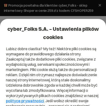
Promocja powitalna dla klientów cyber_Folks - sklep
internetowy Shoper w cenie 259 zł z kodem: CFSHOPER259
cyber_Folks S.A. – Ustawienia plików
cookies
Lubisz dobre ciastka? My też! Niektóre pliki cookies są
Pomoc
»
Serwery
»
FTP
»
Jak zmienić hasło do konta FTP?
wymagane do prawidłowego działania strony.
Jak zmienić hasło do konta FTP?
Zaakceptuj także dodatkowe pliki cookies, związane z
wydajnością usług, serwisami społecznościowymi i
marketingiem. Pliki cookie służą także do personalizacji
Serwery
FTP
reklam. Dzięki nim otrzymasz najlepsze doświadczenie
naszej strony internetowej, którą stale doskonalimy.
Udzielona dobrowolnie zgoda w każdej chwili może być
wycofana lub zmodyfikowana. Więcej informacji o
Artykuł dla panelu:
wykorzystywanych plikach cookies znajdziesz w naszej
polityce prywatności
. Jeśli wolisz określić swoje
direct_Admin