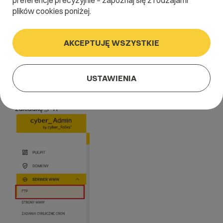
preferencje precyzyjnie – zapoznaj się z rodzajami
plików cookies poniżej.
cyber_Admin
AKCEPTUJĘ WSZYSTKIE
Jeśli chcesz zmienić hasło do konta FTP:
USTAWIENIA
1.
Zaloguj się do panelu administracyjnego cyber_Admin:
Logowanie cyber_Admin
Serwer
2.
W menu wybierz sekcję „
www”, a w niej
zakładkę „FTP”