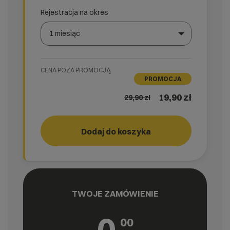
Rejestracja na okres
1 miesiąc
Wybierz gotową listę. Użyj spacji, aby otworzyć.
Naciśnij spację, aby otworzyć listę, klawisze strzałek, a
CENA POZA PROMOCJĄ
PROMOCJA
19,90 zł
29,90
zł
Dodaj do koszyka
Storage
cyber_
3
TWOJE ZAMÓWIENIE
0
00