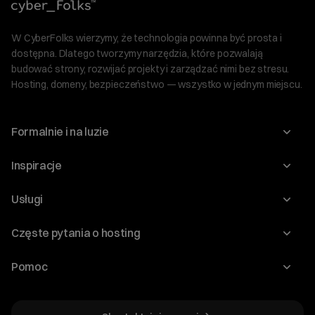
W CyberFolks wierzymy, że technologia powinna być prosta i
dostępna. Dlatego tworzymy narzędzia, które pozwalają
budować strony, rozwijać projekty i zarządzać nimi bez stresu.
Hosting, domeny, bezpieczeństwo — wszystko w jednym miejscu.
Formalnie i na luzie
O nas
Inspiracje
Relacje inwestorskie
Blog
Usługi
Program Korzyści dla Inwestorów
Słownik IT
Domeny
Regulaminy i specyfikacje
Częste pytania o hosting
WordPress
Certyfikaty SSL
Raporty i dokumenty
Jak przenieść stronę?
Audyt stron
Pomoc
Hosting www
Cennik domen
Jak przenieść domenę?
Generator polityki prywatności
Pomoc cyber_Folks
Hosting dla WordPress
Cennik hostingu, vps, ssl
Jak założyć stronę na WordPress?
Program partnerski