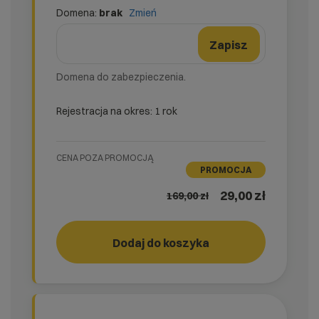
Domena:
brak
Zmień
domena
Nazwa domeny
Zmień formularz domeny
Zapisz
Domena do zabezpieczenia.
Rejestracja na okres: 1 rok
CENA POZA PROMOCJĄ
PROMOCJA
29,00 zł
169,00
zł
easy_SSL
Dodaj do koszyka