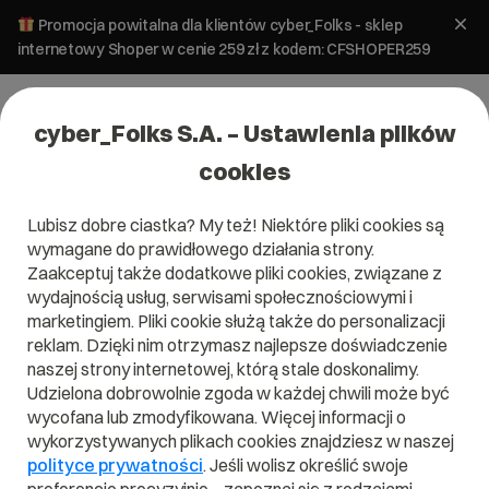
Promocja powitalna dla klientów cyber_Folks - sklep
internetowy Shoper w cenie 259 zł z kodem: CFSHOPER259
cyber_Folks S.A. – Ustawienia plików
cookies
Lubisz dobre ciastka? My też! Niektóre pliki cookies są
wymagane do prawidłowego działania strony.
Serwery
Zaakceptuj także dodatkowe pliki cookies, związane z
wydajnością usług, serwisami społecznościowymi i
START!
marketingiem. Pliki cookie służą także do personalizacji
vroot_
reklam. Dzięki nim otrzymasz najlepsze doświadczenie
naszej strony internetowej, którą stale doskonalimy.
Skonfiguruj wybrany pakiet i sprawdź, co
Udzielona dobrowolnie zgoda w każdej chwili może być
najchętniej wybierali do niego inni
wycofana lub zmodyfikowana. Więcej informacji o
użytkownicy.
wykorzystywanych plikach cookies znajdziesz w naszej
polityce prywatności
. Jeśli wolisz określić swoje
Rejestracja na okres