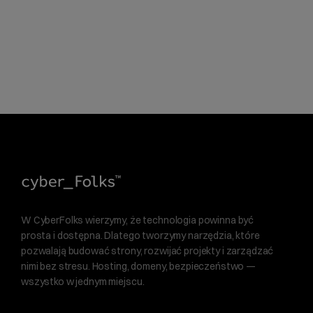
W CyberFolks wierzymy, że technologia powinna być
prosta i dostępna. Dlatego tworzymy narzędzia, które
pozwalają budować strony, rozwijać projekty i zarządzać
nimi bez stresu. Hosting, domeny, bezpieczeństwo —
wszystko w jednym miejscu.