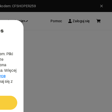
ł z kodem: CFSHOPER259
Inspiracje
Pomoc
Zaloguj się
es
m. Pliki
ze
lona
a. Więcej
yce
aj się z