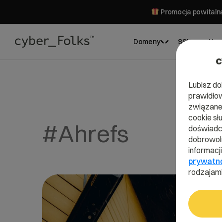
Promocja powitalna
Domeny
SSL
Hos
c
Lubisz do
prawidłow
związane 
cookie sł
#Ahrefs
doświadcz
dobrowoln
informacj
prywatn
rodzajami