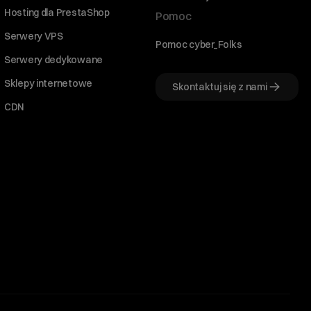
Hosting dla PrestaShop
Pomoc
Serwery VPS
Pomoc cyber_Folks
Serwery dedykowane
Sklepy internetowe
Skontaktuj się z nami
CDN
Witaj! Jestem robo_Folks.
W czym mogę pomóc?
Kliknij kafelek albo napisz wiadomość
— znajdziemy rozwiązanie
Wybór hostingu
Wybór domeny
Bazy danych
Konfiguracja email
+
Optymalizacja wydajności
więcej