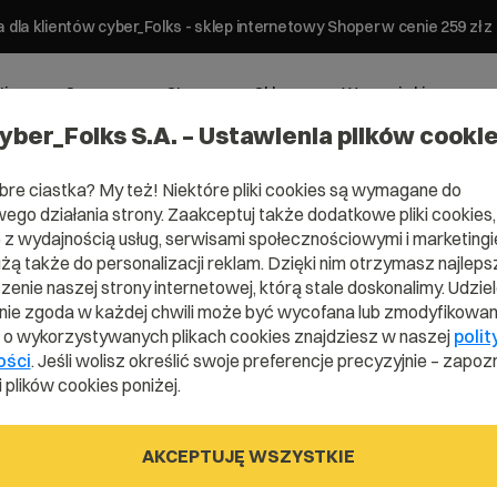
 dla klientów cyber_Folks - sklep internetowy Shoper w cenie 259 z
ting
Serwery
Strony
Sklepy
Wsparcie biznesowe
yber_Folks S.A. – Ustawienia plików cooki
bre ciastka? My też! Niektóre pliki cookies są wymagane do
ego działania strony. Zaakceptuj także dodatkowe pliki cookies,
z wydajnością usług, serwisami społecznościowymi i marketingie
użą także do personalizacji reklam. Dzięki nim otrzymasz najleps
enie naszej strony internetowej, którą stale doskonalimy. Udzie
ie zgoda w każdej chwili może być wycofana lub zmodyfikowan
i o wykorzystywanych plikach cookies znajdziesz w naszej
polit
ości
. Jeśli wolisz określić swoje preferencje precyzyjnie – zapozn
 plików cookies poniżej.
AKCEPTUJĘ WSZYSTKIE