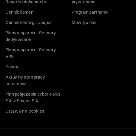
Raporty i dokumenty
prywatności
Cennik domen
Program partnerski
Cennik hostingu, vps, ssl
Mówią o nas
Plany wsparcia – Serwery
dedykowane
Plany wsparcia – Serwery
VPS
Kariera
Aktualny stan pracy
serwerów
Plan połączenia cyber_Folks
S.A. z Shoper S.A.
Ustawienia cookies