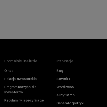
Formalnie i na luzie
Inspiracje
O nas
Blog
Relacje inwestorskie
Słownik IT
Program Korzyści dla
WordPress
Inwestorów
Audyt stron
Regulaminy i specyfikacje
Generator polityki