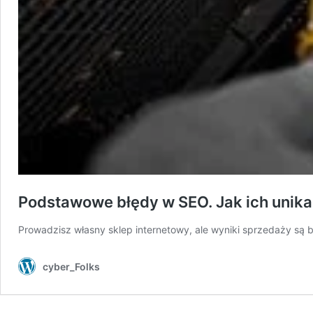
Podstawowe błędy w SEO. Jak ich unik
Prowadzisz własny sklep internetowy, ale wyniki sprzedaży są
cyber_Folks