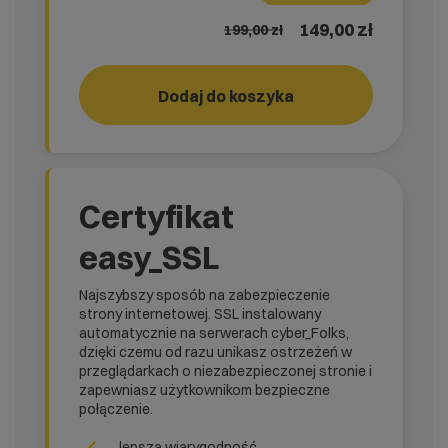
149,00 zł
199,00
zł
Dodaj do koszyka
RUN!
rank_
Certyfikat
easy_SSL
Najszybszy sposób na zabezpieczenie
strony internetowej. SSL instalowany
automatycznie na serwerach cyber_Folks,
dzięki czemu od razu unikasz ostrzeżeń w
przeglądarkach o niezabezpieczonej stronie i
zapewniasz użytkownikom bezpieczne
połączenie.
lepsza wiarygodność