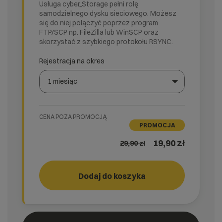
Usługa cyber_Storage pełni rolę
samodzielnego dysku sieciowego. Możesz
się do niej połączyć poprzez program
FTP/SCP np. FileZilla lub WinSCP oraz
skorzystać z szybkiego protokołu RSYNC.
Rejestracja na okres
1 miesiąc
Wybierz gotową listę. Użyj spacji, aby otworzyć.
Naciśnij spację, aby otworzyć listę, klawisze strzałek, a
CENA POZA PROMOCJĄ
PROMOCJA
19,90 zł
29,90
zł
Dodaj do koszyka
Storage
cyber_
3