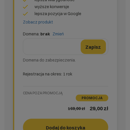
wyższe konwersje
lepsza pozycja w Google
Zobacz produkt
Domena:
brak
Zmień
domena
Nazwa domeny
Zmień formularz domeny
Zapisz
Domena do zabezpieczenia.
Rejestracja na okres: 1 rok
CENA POZA PROMOCJĄ
PROMOCJA
29,00 zł
169,00
zł
easy_SSL
Dodaj do koszyka