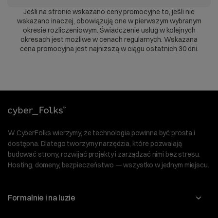
Jeśli na stronie wskazano ceny promocyjne to, jeśli nie
wskazano inaczej, obowiązują one w pierwszym wybranym
okresie rozliczeniowym. Świadczenie usług w kolejnych
okresach jest możliwe w cenach regularnych. Wskazana
cena promocyjna jest najniższą w ciągu ostatnich 30 dni.
W CyberFolks wierzymy, że technologia powinna być prosta i
dostępna. Dlatego tworzymy narzędzia, które pozwalają
budować strony, rozwijać projekty i zarządzać nimi bez stresu.
Hosting, domeny, bezpieczeństwo — wszystko w jednym miejscu.
Formalnie i na luzie
O nas