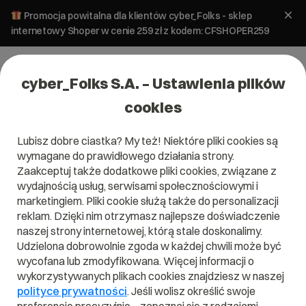
Promocja powitalna dla klientów cyber_Folks - sklep
internetowy Shoper w cenie 259 zł z kodem: CFSHOPER259
cyber_Folks S.A. – Ustawienia plików
cookies
Lubisz dobre ciastka? My też! Niektóre pliki cookies są
wymagane do prawidłowego działania strony.
Serwery
Zaakceptuj także dodatkowe pliki cookies, związane z
wydajnością usług, serwisami społecznościowymi i
JUMP!
marketingiem. Pliki cookie służą także do personalizacji
vroot_
reklam. Dzięki nim otrzymasz najlepsze doświadczenie
naszej strony internetowej, którą stale doskonalimy.
Skonfiguruj wybrany pakiet i sprawdź, co
Udzielona dobrowolnie zgoda w każdej chwili może być
najchętniej wybierali do niego inni
wycofana lub zmodyfikowana. Więcej informacji o
użytkownicy.
wykorzystywanych plikach cookies znajdziesz w naszej
polityce prywatności
. Jeśli wolisz określić swoje
System i aplikacje: