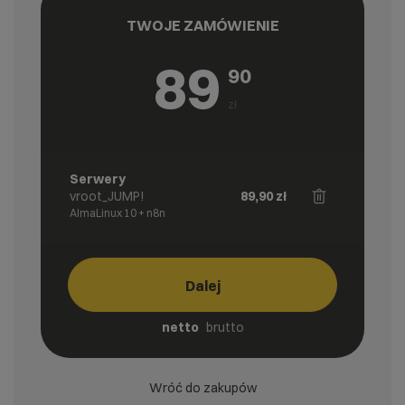
TWOJE ZAMÓWIENIE
89
90
zł
Serwery
vroot_JUMP!
89,90
zł
AlmaLinux 10 + n8n
Dalej
netto
brutto
Wróć do zakupów