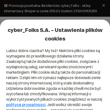
Promocja powitalna dla klientów cyber_Folks - sklep
internetowy Shoper w cenie 259 zł z kodem: CFSHOPER259
cyber_Folks S.A. – Ustawienia plików
cookies
Lubisz dobre ciastka? My też! Niektóre pliki cookies są
wymagane do prawidłowego działania strony.
Jak możemy Ci dzisiaj
Zaakceptuj także dodatkowe pliki cookies, związane z
wydajnością usług, serwisami społecznościowymi i
pomóc?
marketingiem. Pliki cookie służą także do personalizacji
reklam. Dzięki nim otrzymasz najlepsze doświadczenie
naszej strony internetowej, którą stale doskonalimy.
Udzielona dobrowolnie zgoda w każdej chwili może być
wycofana lub zmodyfikowana. Więcej informacji o
wykorzystywanych plikach cookies znajdziesz w naszej
polityce prywatności
. Jeśli wolisz określić swoje