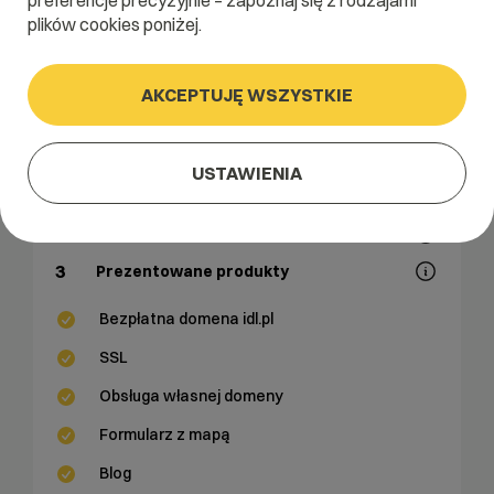
preferencje precyzyjnie – zapoznaj się z rodzajami
plików cookies poniżej.
AKCEPTUJĘ WSZYSTKIE
now Basic
USTAWIENIA
50
Generowane treści
5
Prezentowane usługi
3
Prezentowane produkty
Bezpłatna domena idl.pl
SSL
Obsługa własnej domeny
Formularz z mapą
Blog