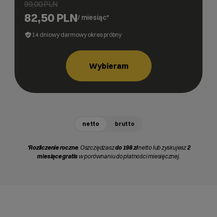
99,00 PLN
82,50 PLN
/ miesiąc*
14 dniowy darmowy okres próbny
Wybieram
netto
brutto
*
Rozliczenie roczne
. Oszczędzasz
do 198 zł
netto lub zyskujesz
2
miesiące gratis
w porównaniu do płatności miesięcznej.