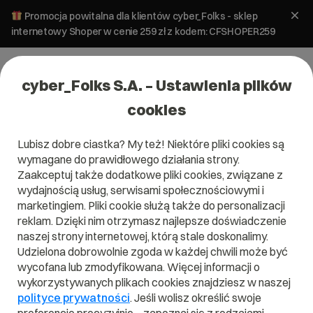
Promocja powitalna dla klientów cyber_Folks - sklep
internetowy Shoper w cenie 259 zł z kodem: CFSHOPER259
cyber_Folks S.A. – Ustawienia plików
cookies
Ile kosztuje kreator stron?
Lubisz dobre ciastka? My też! Niektóre pliki cookies są
wymagane do prawidłowego działania strony.
Zaakceptuj także dodatkowe pliki cookies, związane z
Plany taryfowe
kreatora stron _now
wydajnością usług, serwisami społecznościowymi i
marketingiem. Pliki cookie służą także do personalizacji
reklam. Dzięki nim otrzymasz najlepsze doświadczenie
naszej strony internetowej, którą stale doskonalimy.
Udzielona dobrowolnie zgoda w każdej chwili może być
wycofana lub zmodyfikowana. Więcej informacji o
wykorzystywanych plikach cookies znajdziesz w naszej
polityce prywatności
. Jeśli wolisz określić swoje
Roczny
Miesięczny
-17%