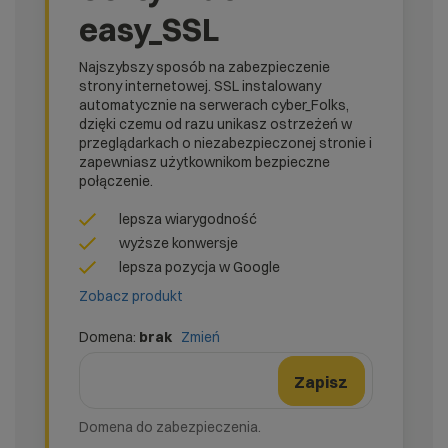
easy_SSL
Najszybszy sposób na zabezpieczenie
strony internetowej. SSL instalowany
automatycznie na serwerach cyber_Folks,
dzięki czemu od razu unikasz ostrzeżeń w
przeglądarkach o niezabezpieczonej stronie i
zapewniasz użytkownikom bezpieczne
połączenie.
lepsza wiarygodność
wyższe konwersje
lepsza pozycja w Google
Zobacz produkt
Domena:
brak
Zmień
domena
Nazwa domeny
Zmień formularz domeny
Zapisz
Domena do zabezpieczenia.