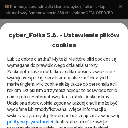
Promocja powitalna dla klientów cyber_Folks - sklep
internetowy Shoper w cenie 259 zł z kodem: CFSHOPER259
cyber_Folks S.A. – Ustawienia plików
cookies
Lubisz dobre ciastka? My też! Niektóre pliki cookies są
wymagane do prawidłowego działania strony.
Hosting
Zaakceptuj także dodatkowe pliki cookies, związane z
wydajnością usług, serwisami społecznościowymi i
SPRINT!
marketingiem. Pliki cookie służą także do personalizacji
wp_
reklam. Dzięki nim otrzymasz najlepsze doświadczenie
naszej strony internetowej, którą stale doskonalimy.
Skonfiguruj wybrany pakiet i sprawdź, co
Udzielona dobrowolnie zgoda w każdej chwili może być
najchętniej wybierali do niego inni
wycofana lub zmodyfikowana. Więcej informacji o
użytkownicy.
wykorzystywanych plikach cookies znajdziesz w naszej
polityce prywatności
. Jeśli wolisz określić swoje
Bezpłatne i niezobowiązujące