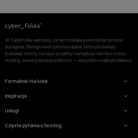
W CyberFolks wierzymy, że technologia powinna być prosta i
dostępna. Dlatego tworzymy narzędzia, które pozwalają
budować strony, rozwijać projekty i zarządzać nimi bez stresu.
Hosting, domeny, bezpieczeństwo — wszystko w jednym miejscu.
Formalnie i na luzie
O nas
Inspiracje
Relacje inwestorskie
Blog
Usługi
Program Korzyści dla Inwestorów
Słownik IT
Domeny
Regulaminy i specyfikacje
Częste pytania o hosting
WordPress
Certyfikaty SSL
Raporty i dokumenty