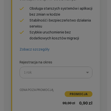
Obsługa starszych systemów i aplikacji
bez zmian w kodzie
Stabilność i bezpieczeństwo działania
serwisu
Szybkie uruchomienie bez
dodatkowych kosztów migracji
Zobacz szczegóły
Rejestracja na okres
1 rok
Wybierz gotową listę. Użyj spacji, aby otworzyć.
Naciśnij spację, aby otworzyć listę, klawisze strzałek, a
CENA POZA PROMOCJĄ
PROMOCJA
0,90 zł
99,00
zł