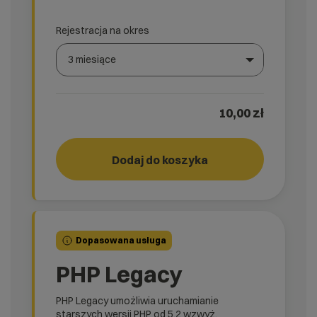
Rejestracja na okres
3 miesiące
Wybierz gotową listę. Użyj spacji, aby otworzyć.
Naciśnij spację, aby otworzyć listę, klawisze strzałek, a
10,00 zł
Dodaj do koszyka
START!
rank_
Dopasowana usługa
PHP Legacy
PHP Legacy umożliwia uruchamianie
starszych wersji PHP od 5.2 wzwyż.