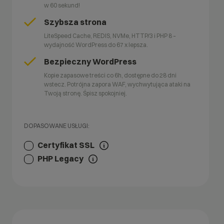
w 60 sekund!
Szybsza strona
LiteSpeed Cache, REDIS, NVMe, HTTP/3 i PHP 8 –
wydajność WordPress do 67 x lepsza.
Bezpieczny WordPress
Kopie zapasowe treści co 6h, dostępne do 28 dni
wstecz. Potrójna zapora WAF, wychwytująca ataki na
Twoją stronę. Śpisz spokojniej.
DOPASOWANE USŁUGI:
Certyfikat SSL
PHP Legacy