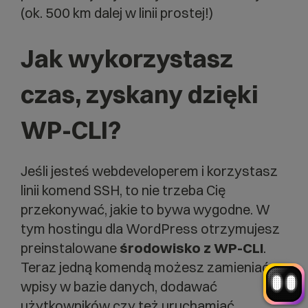
(ok. 500 km dalej w linii prostej!)
Jak wykorzystasz
czas, zyskany dzięki
WP-CLI?
Witaj! Jestem robo_Folks.
W czym mogę pomóc?
Kliknij kafelek albo napisz wiadomość
— znajdziemy rozwiązanie
Jeśli jesteś webdeveloperem i korzystasz
Wybór hostingu
Wybór domeny
linii komend SSH, to nie trzeba Cię
Bazy danych
Konfiguracja email
+
Optymalizacja wydajności
więcej
przekonywać, jakie to bywa wygodne. W
tym hostingu dla WordPress otrzymujesz
preinstalowane
środowisko z WP-CLI
.
Teraz jedną komendą możesz zamieniać
wpisy w bazie danych, dodawać
użytkowników czy też uruchamiać