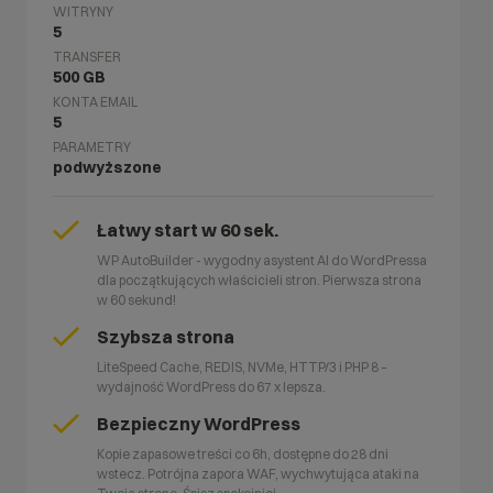
WITRYNY
5
TRANSFER
500 GB
KONTA EMAIL
5
PARAMETRY
podwyższone
Łatwy start w 60 sek.
WP AutoBuilder - wygodny asystent AI do WordPressa
dla początkujących właścicieli stron. Pierwsza strona
w 60 sekund!
Szybsza strona
LiteSpeed Cache, REDIS, NVMe, HTTP/3 i PHP 8 –
wydajność WordPress do 67 x lepsza.
Bezpieczny WordPress
Kopie zapasowe treści co 6h, dostępne do 28 dni
wstecz. Potrójna zapora WAF, wychwytująca ataki na