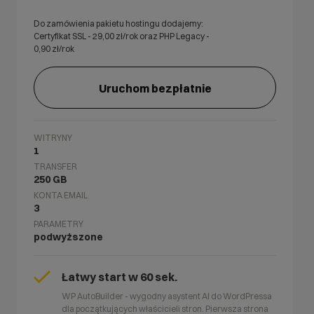
Do zamówienia pakietu hostingu dodajemy:
Certyfikat SSL -
29,00
zł/rok oraz PHP Legacy -
0,90
zł/rok
Uruchom bezpłatnie
WITRYNY
1
TRANSFER
250 GB
KONTA EMAIL
3
PARAMETRY
podwyższone
Łatwy start w 60 sek.
WP AutoBuilder - wygodny asystent AI do WordPressa
dla początkujących właścicieli stron. Pierwsza strona