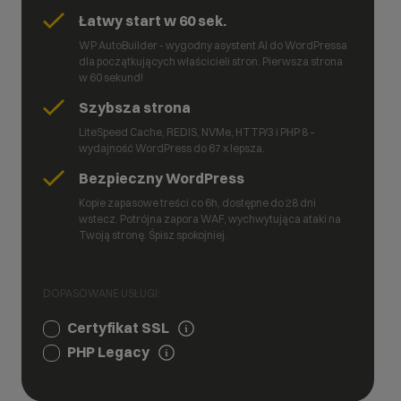
Łatwy start w 60 sek.
WP AutoBuilder - wygodny asystent AI do WordPressa
dla początkujących właścicieli stron. Pierwsza strona
w 60 sekund!
Szybsza strona
LiteSpeed Cache, REDIS, NVMe, HTTP/3 i PHP 8 –
wydajność WordPress do 67 x lepsza.
Bezpieczny WordPress
Kopie zapasowe treści co 6h, dostępne do 28 dni
wstecz. Potrójna zapora WAF, wychwytująca ataki na
Twoją stronę. Śpisz spokojniej.
DOPASOWANE USŁUGI:
Certyfikat SSL
PHP Legacy