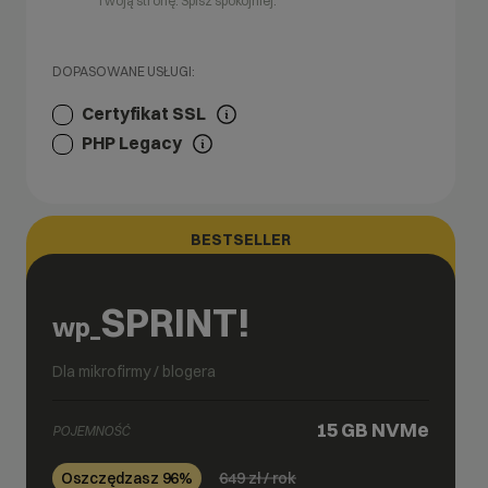
Twoją stronę. Śpisz spokojniej.
DOPASOWANE USŁUGI:
Certyfikat SSL
PHP Legacy
BESTSELLER
SPRINT!
wp_
Dla mikrofirmy / blogera
15 GB
NVMe
POJEMNOŚĆ
649
zł / rok
Oszczędzasz 96%