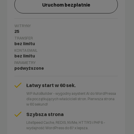
Uruchom bezpłatnie
WITRYNY
25
TRANSFER
bez limitu
KONTA EMAIL
bez limitu
PARAMETRY
podwyższone
Łatwy start w 60 sek.
WP AutoBuilder - wygodny asystent AI do WordPressa
dla początkujących właścicieli stron. Pierwsza strona
w 60 sekund!
Szybsza strona
LiteSpeed Cache, REDIS, NVMe, HTTP/3 i PHP 8 –
wydajność WordPress do 67 x lepsza.