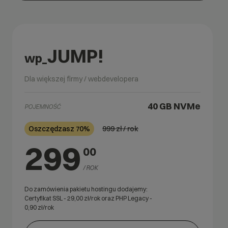
JUMP!
wp_
Dla większej firmy / webdevelopera
40 GB
NVMe
POJEMNOŚĆ
999
zł / rok
Oszczędzasz 70%
299
00
/ ROK
Do zamówienia pakietu hostingu dodajemy:
Certyfikat SSL -
29,00
zł/rok oraz PHP Legacy -
0,90
zł/rok