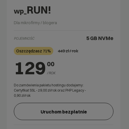
RUN!
wp_
Dla mikrofirmy / blogera
5 GB
NVMe
POJEMNOŚĆ
449
zł / rok
Oszczędzasz 71%
129
00
/ ROK
Do zamówienia pakietu hostingu dodajemy:
Certyfikat SSL -
29,00
zł/rok oraz PHP Legacy -
0,90
zł/rok
Uruchom bezpłatnie