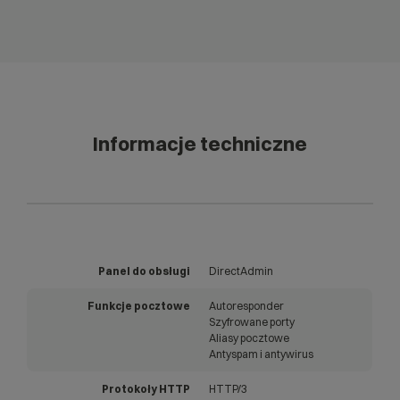
Informacje techniczne
Panel do obsługi
DirectAdmin
Funkcje pocztowe
Autoresponder
Szyfrowane porty
Aliasy pocztowe
Antyspam i antywirus
Protokoły HTTP
HTTP/3