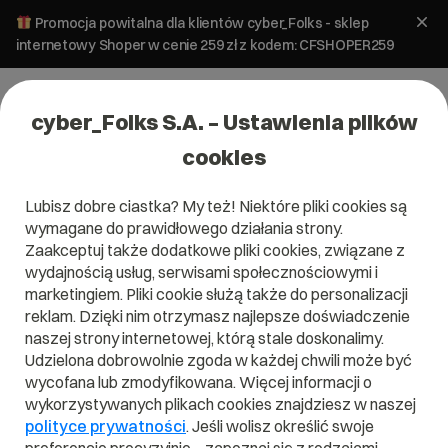
Promocja powitalna dla klientów cyber_Folks - sklep
internetowy Shoper w cenie 259 zł z kodem: CFSHOPER259
cyber_Folks S.A. – Ustawienia plików
cookies
Lubisz dobre ciastka? My też! Niektóre pliki cookies są
wymagane do prawidłowego działania strony.
Zaakceptuj także dodatkowe pliki cookies, związane z
wydajnością usług, serwisami społecznościowymi i
marketingiem. Pliki cookie służą także do personalizacji
reklam. Dzięki nim otrzymasz najlepsze doświadczenie
naszej strony internetowej, którą stale doskonalimy.
Udzielona dobrowolnie zgoda w każdej chwili może być
wycofana lub zmodyfikowana. Więcej informacji o
wykorzystywanych plikach cookies znajdziesz w naszej
polityce prywatności
. Jeśli wolisz określić swoje