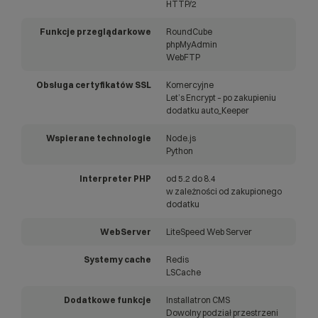
HTTP/2
Funkcje przeglądarkowe
RoundCube
phpMyAdmin
WebFTP
Obsługa certyfikatów SSL
Komercyjne
Let’s Encrypt – po zakupieniu
dodatku auto_Keeper
Wspierane technologie
Node.js
Python
Interpreter PHP
od 5.2 do 8.4
w zależności od zakupionego
dodatku
WebServer
LiteSpeed Web Server
Systemy cache
Redis
LSCache
Dodatkowe funkcje
Installatron CMS
Dowolny podział przestrzeni