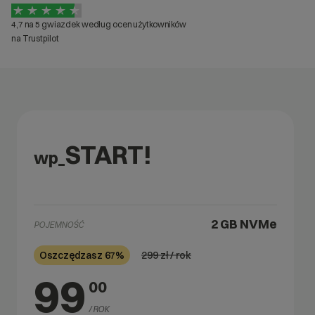
4,7 na 5 gwiazdek według ocen użytkowników
na Trustpilot
START!
wp_
2 GB
NVMe
POJEMNOŚĆ
299
zł / rok
Oszczędzasz 67%
99
00
/ ROK