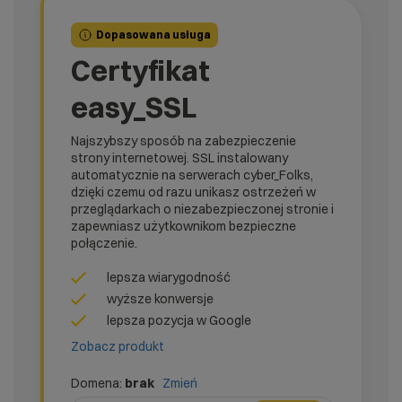
Dopasowana usługa
Certyfikat
easy_SSL
Najszybszy sposób na zabezpieczenie
strony internetowej. SSL instalowany
automatycznie na serwerach cyber_Folks,
dzięki czemu od razu unikasz ostrzeżeń w
przeglądarkach o niezabezpieczonej stronie i
zapewniasz użytkownikom bezpieczne
połączenie.
lepsza wiarygodność
wyższe konwersje
lepsza pozycja w Google
Zobacz produkt
Domena:
brak
Zmień
domena