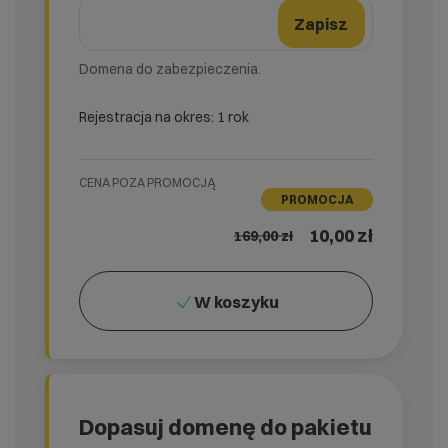
Nazwa domeny
Zmień formularz domeny
Zapisz
Domena do zabezpieczenia.
Rejestracja na okres: 1 rok
CENA POZA PROMOCJĄ
PROMOCJA
10,00 zł
169,00
zł
W koszyku
Dopasuj domenę do pakietu