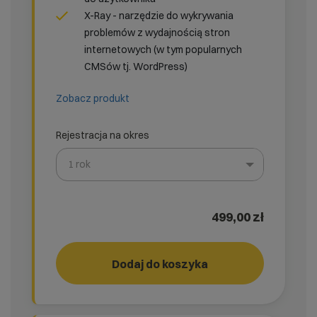
X-Ray - narzędzie do wykrywania
problemów z wydajnością stron
internetowych (w tym popularnych
CMSów tj. WordPress)
Zobacz produkt
Rejestracja na okres
1 rok
Wybierz gotową listę. Użyj spacji, aby otworzyć.
Naciśnij spację, aby otworzyć listę, klawisze strzałek, a
499,00 zł
Pakiet wydajność
Dodaj do koszyka