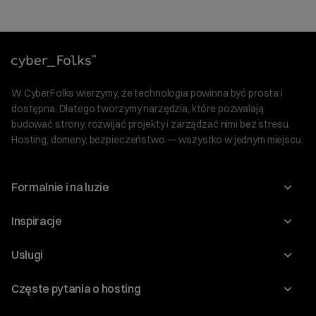
W CyberFolks wierzymy, że technologia powinna być prosta i
dostępna. Dlatego tworzymy narzędzia, które pozwalają
budować strony, rozwijać projekty i zarządzać nimi bez stresu.
Hosting, domeny, bezpieczeństwo — wszystko w jednym miejscu.
Formalnie i na luzie
O nas
Inspiracje
Relacje inwestorskie
Blog
Usługi
Program Korzyści dla Inwestorów
Słownik IT
Domeny
Regulaminy i specyfikacje
Częste pytania o hosting
WordPress
Certyfikaty SSL
Raporty i dokumenty