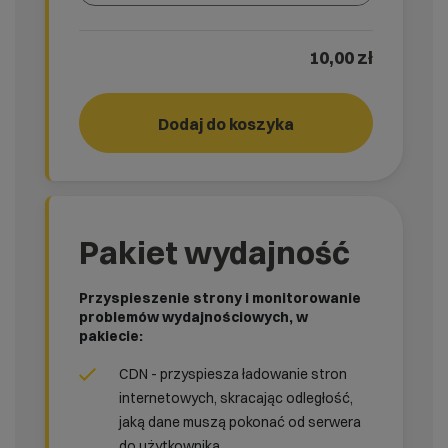
Wybierz gotową listę. Użyj spacji, aby otworzyć.
Naciśnij spację, aby otworzyć listę, klawisze strzałek, a
10,00 zł
Dodaj do koszyka
START!
rank_
Pakiet wydajność
Przyspieszenie strony i monitorowanie
problemów wydajnościowych, w
pakiecie:
CDN - przyspiesza ładowanie stron
internetowych, skracając odległość,
jaką dane muszą pokonać od serwera
do użytkownika