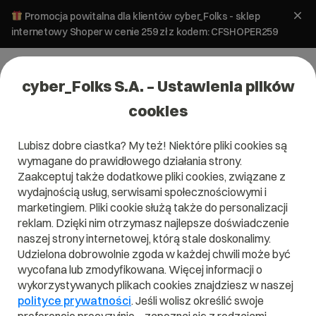
Promocja powitalna dla klientów cyber_Folks - sklep
internetowy Shoper w cenie 259 zł z kodem: CFSHOPER259
cyber_Folks S.A. – Ustawienia plików
cookies
Lubisz dobre ciastka? My też! Niektóre pliki cookies są
wymagane do prawidłowego działania strony.
RUN!
Zaakceptuj także dodatkowe pliki cookies, związane z
Hosting ps_
wydajnością usług, serwisami społecznościowymi i
marketingiem. Pliki cookie służą także do personalizacji
reklam. Dzięki nim otrzymasz najlepsze doświadczenie
Skonfiguruj wybrany pakiet i sprawdź, co
najchętniej wybierali do niego inni
naszej strony internetowej, którą stale doskonalimy.
użytkownicy.
Udzielona dobrowolnie zgoda w każdej chwili może być
Nazwa konta hostingowego:
wlxlnvwecn
wycofana lub zmodyfikowana. Więcej informacji o
Zmień
wykorzystywanych plikach cookies znajdziesz w naszej
polityce prywatności
. Jeśli wolisz określić swoje