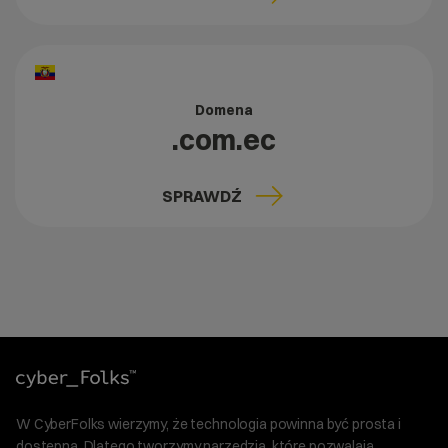
Domena
.com.ec
SPRAWDŹ
W CyberFolks wierzymy, że technologia powinna być prosta i
dostępna. Dlatego tworzymy narzędzia, które pozwalają