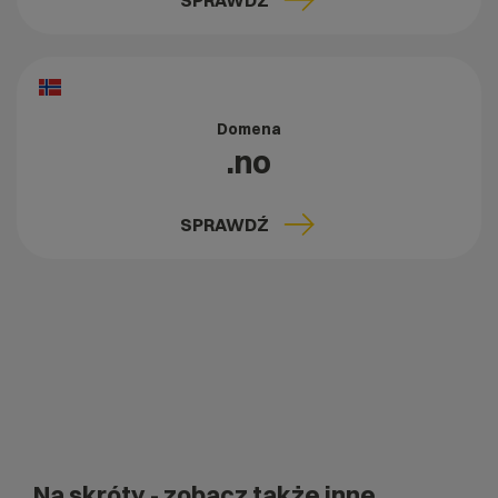
SPRAWDŹ
Domena
.no
SPRAWDŹ
Na skróty
- zobacz także inne