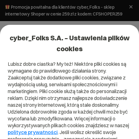
Promocja powitalna dla klientów cyber_Folks - sklep
internetowy Shoper w cenie 259 zł z kodem: CFSHOPER259
cyber_Folks S.A. – Ustawienia plików
cookies
Lubisz dobre ciastka? My też! Niektóre pliki cookies są
wymagane do prawidłowego działania strony.
Zaakceptuj także dodatkowe pliki cookies, związane z
Domena .nom.co
wydajnością usług, serwisami społecznościowymi i
marketingiem. Pliki cookie służą także do personalizacji
Zarejestruj adres www z domeną kolumbijską
reklam. Dzięki nim otrzymasz najlepsze doświadczenie
naszej strony internetowej, którą stale doskonalimy.
Udzielona dobrowolnie zgoda w każdej chwili może być
wycofana lub zmodyfikowana. Więcej informacji o
.nom.co
wykorzystywanych plikach cookies znajdziesz w naszej
polityce prywatności
. Jeśli wolisz określić swoje
Szukaj