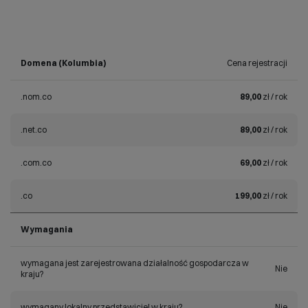
Domena (Kolumbia)
Cena rejestracji
.nom.co
89,00
zł / rok
.net.co
89,00
zł / rok
.com.co
69,00
zł / rok
.co
199,00
zł / rok
Wymagania
wymagana jest zarejestrowana działalność gospodarcza w
Nie
kraju?
wymagany lokalny przedstawiciel w kraju?
Nie