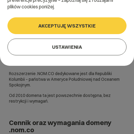
preferencje precyzyjnie – zapoznaj się z rodzajami
plików cookies poniżej.
AKCEPTUJĘ WSZYSTKIE
USTAWIENIA
Rozszerzenie .NOM.CO dedykowane jest dla Republiki
Kolumbii – państwa w Ameryce Południowej nad Oceanem
Spokojnym.
Od 2010 domena ta jest powszechnie dostępna, bez
restrykcji i wymagań.
Cennik oraz wymagania domeny
.nom.co