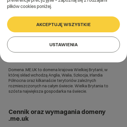
preferencje precyzyjnie – zapoznaj się z rodzajami
plików cookies poniżej.
AKCEPTUJĘ WSZYSTKIE
USTAWIENIA
Domena .ME.UK to domena krajowa Wielkiej Brytanii, w
której skład wchodzą Anglia, Walia, Szkocja, Irlandia
Północna oraz kilkanaście terytoriów zależnych
rozmieszczonych na całym świecie. Wielka Brytania to
szósta największa gospodarka na świecie.
Cennik oraz wymagania domeny
.me.uk