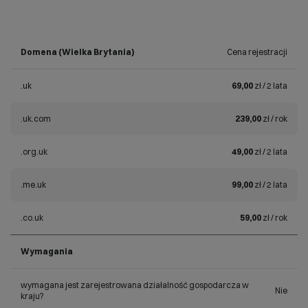
Domena (Wielka Brytania)
Cena rejestracji
.uk
69,00
zł / 2 lata
.uk.com
239,00
zł / rok
.org.uk
49,00
zł / 2 lata
.me.uk
99,00
zł / 2 lata
.co.uk
59,00
zł / rok
Wymagania
wymagana jest zarejestrowana działalność gospodarcza w
Nie
kraju?