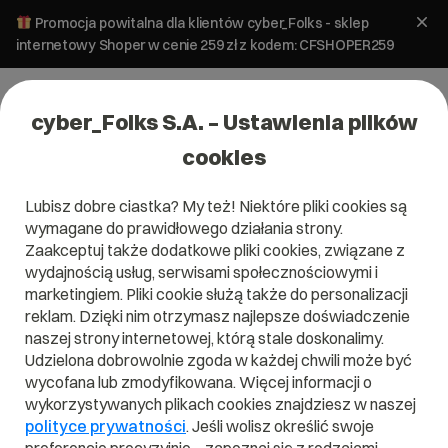
Promocja powitalna dla klientów cyber_Folks - sklep
internetowy Shoper w cenie 259 zł z kodem: CFSHOPER259
cyber_Folks S.A. – Ustawienia plików
cookies
Lubisz dobre ciastka? My też! Niektóre pliki cookies są
wymagane do prawidłowego działania strony.
Zaakceptuj także dodatkowe pliki cookies, związane z
Domena .me.uk
wydajnością usług, serwisami społecznościowymi i
marketingiem. Pliki cookie służą także do personalizacji
Zarejestruj adres www z domeną brytyjską
reklam. Dzięki nim otrzymasz najlepsze doświadczenie
naszej strony internetowej, którą stale doskonalimy.
Udzielona dobrowolnie zgoda w każdej chwili może być
wycofana lub zmodyfikowana. Więcej informacji o
.me.uk
wykorzystywanych plikach cookies znajdziesz w naszej
polityce prywatności
. Jeśli wolisz określić swoje
Szukaj