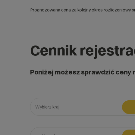
Prognozowana cena za kolejny okres rozliczeniowy pr
Cennik rejestr
Poniżej możesz sprawdzić ceny 
Wybierz kraj
Wybierz gotową listę. Użyj spacji, aby otworzyć.
Naciśnij spację, aby otworzyć listę, klawisze strzałe