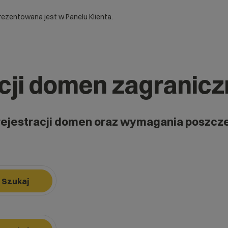
ezentowana jest w Panelu Klienta.
acji domen zagranic
rejestracji domen oraz wymagania poszcz
Szukaj
k, aby nawigować, Enter, aby wybrać opcję, Escape, aby zamknąć.