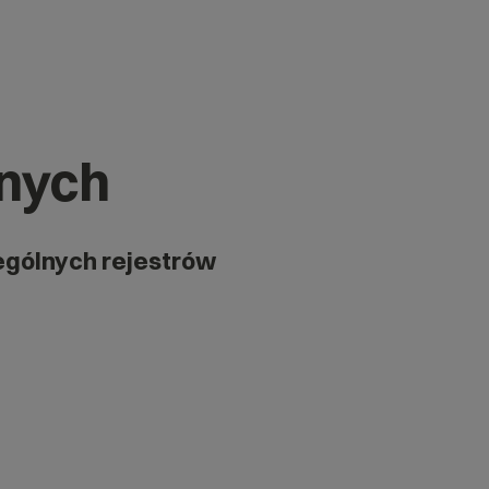
znych
ególnych rejestrów