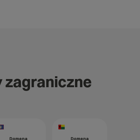
y zagraniczne
Domena
Domena