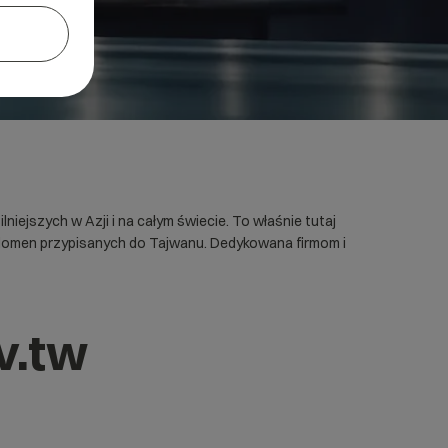
ejszych w Azji i na całym świecie. To właśnie tutaj
 z domen przypisanych do Tajwanu. Dedykowana firmom i
v.tw