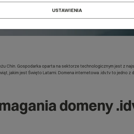
USTAWIENIA
 Chin. Gospodarka oparta na sektorze technologicznym jest z najsilni
wiąt, jakim jest Święto Latarni. Domena internetowa .idv.tv to jedno
magania domeny .id