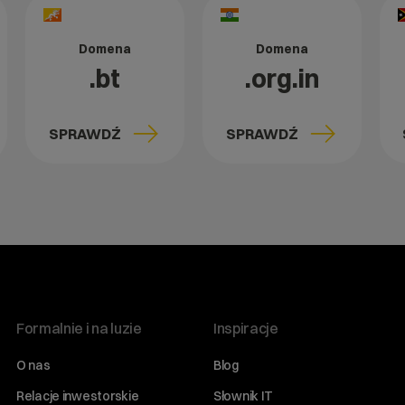
Domena
Domena
.bt
.org.in
SPRAWDŹ
SPRAWDŹ
Formalnie i na luzie
Inspiracje
O nas
Blog
Relacje inwestorskie
Słownik IT