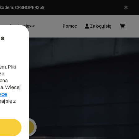
ł z kodem: CFSHOPER259
Inspiracje
Pomoc
Zaloguj się
es
m. Pliki
ze
w
lona
a. Więcej
yce
aj się z
ą
Szukaj