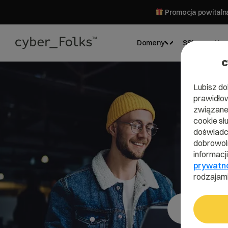
Promocja powitalna
Domeny
SSL
Hos
c
Lubisz do
prawidłow
związane 
cookie sł
doświadcz
dobrowoln
informacj
prywatn
rodzajami