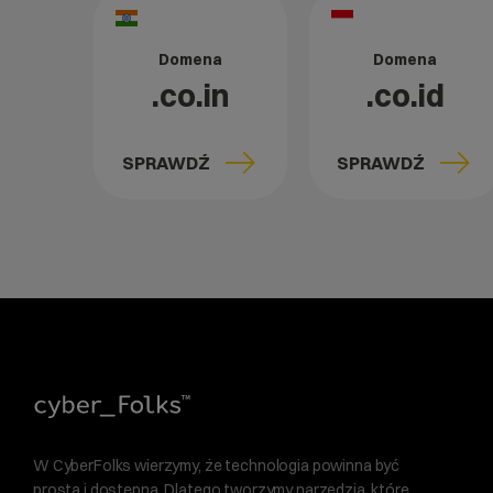
Domena
Domena
.co.in
.co.id
SPRAWDŹ
SPRAWDŹ
W CyberFolks wierzymy, że technologia powinna być
prosta i dostępna. Dlatego tworzymy narzędzia, które