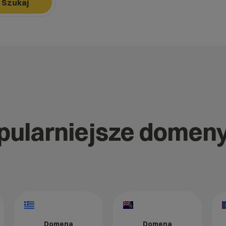
Szukaj
k, aby nawigować, Enter, aby wybrać opcję, Escape, aby zamknąć.
opularniejsze domen
Domena
Domena