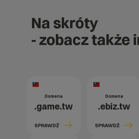
Na skróty
- zobacz także 
Domena
Domena
.game.tw
.ebiz.tw
SPRAWDŹ
SPRAWDŹ