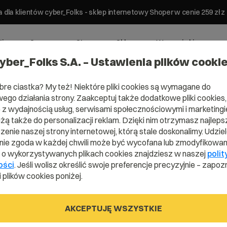
 dla klientów cyber_Folks - sklep internetowy Shoper w cenie 259 z
ting
Serwery
Strony
Sklepy
Wsparcie biznesowe
yber_Folks S.A. – Ustawienia plików cooki
bre ciastka? My też! Niektóre pliki cookies są wymagane do
ego działania strony. Zaakceptuj także dodatkowe pliki cookies,
z wydajnością usług, serwisami społecznościowymi i marketingie
użą także do personalizacji reklam. Dzięki nim otrzymasz najleps
Domena .idv.t
enie naszej strony internetowej, którą stale doskonalimy. Udzie
ie zgoda w każdej chwili może być wycofana lub zmodyfikowan
i o wykorzystywanych plikach cookies znajdziesz w naszej
polit
ości
. Jeśli wolisz określić swoje preferencje precyzyjnie – zapozn
Zarejestruj adres www z domeną tajwańsk
 plików cookies poniżej.
AKCEPTUJĘ WSZYSTKIE
.idv.tw