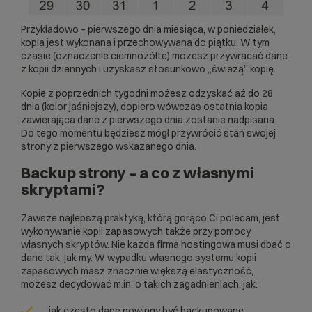
Przykładowo – pierwszego dnia miesiąca, w poniedziałek,
kopia jest wykonana i przechowywana do piątku. W tym
czasie (oznaczenie ciemnożółte) możesz przywracać dane
z kopii dziennych i uzyskasz stosunkowo „świeżą” kopię.
Kopie z poprzednich tygodni możesz odzyskać aż do 28
dnia (kolor jaśniejszy), dopiero wówczas ostatnia kopia
zawierająca dane z pierwszego dnia zostanie nadpisana.
Do tego momentu będziesz mógł przywrócić stan swojej
strony z pierwszego wskazanego dnia.
Backup strony – a co z własnymi
skryptami?
Zawsze najlepszą praktyką, którą gorąco Ci polecam, jest
wykonywanie kopii zapasowych także przy pomocy
własnych skryptów. Nie każda firma hostingowa musi dbać o
dane tak, jak my. W wypadku własnego systemu kopii
zapasowych masz znacznie większą elastyczność,
możesz decydować m.in. o takich zagadnieniach, jak:
jak często dane powinny być backupowane