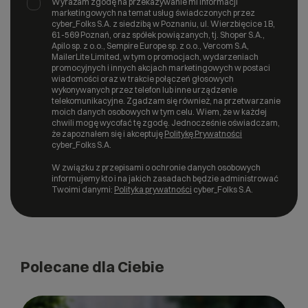
Wyrażam zgodę na przekazywanie mi informacji
marketingowych na temat usług świadczonych przez
cyber_Folks S.A. z siedzibą w Poznaniu, ul. Wierzbięcice 1B,
61-569 Poznań, oraz spółek powiązanych, tj. Shoper S.A.,
Apilo sp. z o.o., Sempire Europe sp. z o.o., Vercom S.A,
MailerLite Limited, w tym o promocjach, wydarzeniach
promocyjnych i innych akcjach marketingowych w postaci
wiadomości oraz w trakcie połączeń głosowych
wykonywanych przez telefon lub inne urządzenie
telekomunikacyjne. Zgadzam się również, na przetwarzanie
moich danych osobowych w tym celu. Wiem, że w każdej
chwili mogę wycofać tę zgodę. Jednocześnie oświadczam,
że zapoznałem się i akceptuję
Politykę Prywatności
cyber_Folks S.A.
W związku z przepisami o ochronie danych osobowych
informujemy kto i na jakich zasadach będzie administrować
Twoimi danymi:
Polityka prywatności
cyber_Folks S.A.
Polecane dla Ciebie