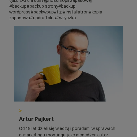
tylko 2-3 dni dostępności kopii zapasowej.
#backup
#backup strony
#backup
wordpress
#backwpup
#ftp
#installatron
#kopia
zapasowa
#updraftplus
#wtyczka
>
Artur Pajkert
Od 18 lat dzieli się wiedzą i poradami w sprawach
e-marketingu i hostingu, jako menedżer, autor