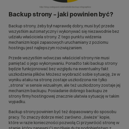
Backup strony – jaki powinien być?
Backup strony, żeby był naprawdę dobry, musi być przede
wszystkim automatyczny i wykonywać się niezawodnie bez
udziału właściciela strony. Z tego punktu widzenia
mechanizm kopii zapasowych uruchamiany z poziomu
hostingu
jest najlepszym rozwiązaniem.
Przede wszystkim wówczas właściciel strony nie musi
pamiętać o jego wykonywaniu. Ponadto taki backup strony
będzie funkcjonować bez względu na ewentualny fakt
uszkodzenia plików. Możesz wyobrazić sobie sytuację, że w
wyniku ataku na stronę zostaje uszkodzona nie tylko
„strona” w sensie wizualnym, ale też uszkodzony zostaje jej
mechanizm backupu. Posiadanie dobrego backupu ze
strony firmy hostingowej znacznie ułatwia sytuację w takim
wypadku.
Backup strony powinien być też dopasowany do sposobu
pracy. To znaczy dobrze mieć zarówno „świeże” kopie,
które w razie konieczności pozwolą Ci przywrócić stronę w
stanie, który zapewni Ci możliwie duże podobieństwo z