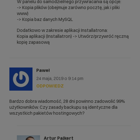
W panelu do samodzielnego przywracania są opcje:
-> Kopia plików (obejmuje zarówno pocztę, jak i pliki
www)
-> Kopia baz danych MySQL
Dodatkowo w zakresie aplikacji Installatrona:
Kopia aplikacji (Installatron) -> Utwórz/przywróć ręczną
kopię zapasową
Paweł
24 maja, 2019 o 9:14 pm
ODPOWIEDZ
Bardzo dobra wiadomość, 28 dni powinno zadowolić 99%
użytkowników. Czy zasady backupu są identyczne dla
wszystkich pakietów hostingowych?
Artur Pajkert