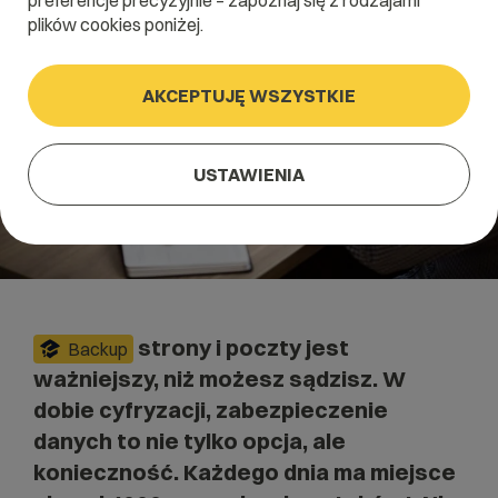
preferencje precyzyjnie – zapoznaj się z rodzajami
plików cookies poniżej.
AKCEPTUJĘ WSZYSTKIE
USTAWIENIA
strony i poczty jest
Backup
ważniejszy, niż możesz sądzisz. W
dobie cyfryzacji, zabezpieczenie
danych to nie tylko opcja, ale
konieczność. Każdego dnia ma miejsce