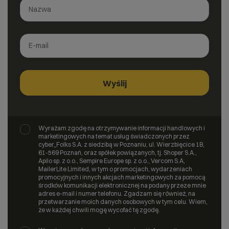
Wyrażam zgodę na otrzymywanie informacji handlowych i
marketingowych na temat usług świadczonych przez
cyber_Folks S.A. z siedzibą w Poznaniu, ul. Wierzbięcice 1B,
61-569 Poznań, oraz spółek powiązanych, tj. Shoper S.A.,
Apilo sp. z o.o., Sempire Europe sp. z o.o., Vercom S.A,
MailerLite Limited, w tym o promocjach, wydarzeniach
promocyjnych i innych akcjach marketingowych za pomocą
środków komunikacji elektronicznej na podany przeze mnie
adres e-mail i numer telefonu. Zgadzam się również, na
przetwarzanie moich danych osobowych w tym celu. Wiem,
że w każdej chwili mogę wycofać tę zgodę.