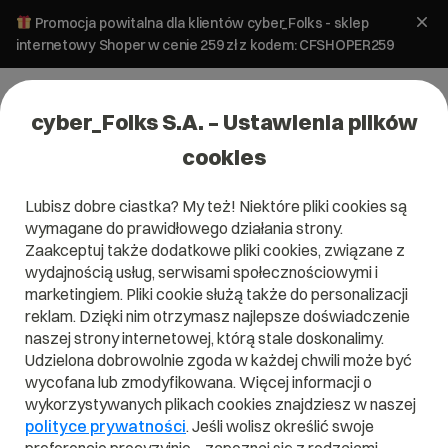
Promocja powitalna dla klientów cyber_Folks - sklep
internetowy Shoper w cenie 259 zł z kodem: CFSHOPER259
cyber_Folks S.A. – Ustawienia plików
cookies
Lubisz dobre ciastka? My też! Niektóre pliki cookies są
Bezpieczeństwo
Hosting
wymagane do prawidłowego działania strony.
Backup strony i poczty 4×4. Ochrona
Zaakceptuj także dodatkowe pliki cookies, związane z
danych w hostingu do 28 dni wstecz!
wydajnością usług, serwisami społecznościowymi i
marketingiem. Pliki cookie służą także do personalizacji
reklam. Dzięki nim otrzymasz najlepsze doświadczenie
10 września 2024
ok.
5
min
naszej strony internetowej, którą stale doskonalimy.
Udzielona dobrowolnie zgoda w każdej chwili może być
wycofana lub zmodyfikowana. Więcej informacji o
wykorzystywanych plikach cookies znajdziesz w naszej
polityce prywatności
. Jeśli wolisz określić swoje