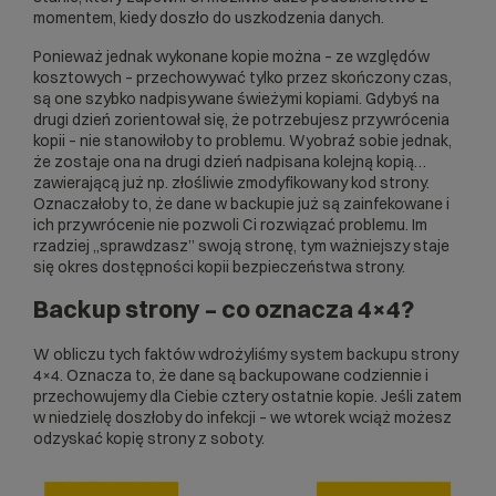
momentem, kiedy doszło do uszkodzenia danych.
Ponieważ jednak wykonane kopie można – ze względów
kosztowych – przechowywać tylko przez skończony czas,
są one szybko nadpisywane świeżymi kopiami. Gdybyś na
drugi dzień zorientował się, że potrzebujesz przywrócenia
kopii – nie stanowiłoby to problemu. Wyobraź sobie jednak,
że zostaje ona na drugi dzień nadpisana kolejną kopią…
zawierającą już np. złośliwie zmodyfikowany kod strony.
Oznaczałoby to, że dane w backupie już są zainfekowane i
ich przywrócenie nie pozwoli Ci rozwiązać problemu. Im
rzadziej „sprawdzasz” swoją stronę, tym ważniejszy staje
się okres dostępności kopii bezpieczeństwa strony.
Backup strony – co oznacza 4×4?
W obliczu tych faktów wdrożyliśmy system backupu strony
4×4. Oznacza to, że dane są backupowane codziennie i
przechowujemy dla Ciebie cztery ostatnie kopie. Jeśli zatem
w niedzielę doszłoby do infekcji – we wtorek wciąż możesz
odzyskać kopię strony z soboty.