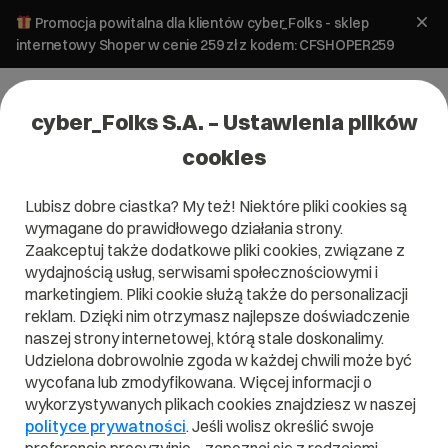
Promocja powitalna dla klientów cyber_Folks - sklep
internetowy Shoper w cenie 259 zł z kodem: CFSHOPER259
cyber_Folks S.A. – Ustawienia plików
cookies
Lubisz dobre ciastka? My też! Niektóre pliki cookies są
wymagane do prawidłowego działania strony.
Zaakceptuj także dodatkowe pliki cookies, związane z
Domena .pl od 0 zł!
wydajnością usług, serwisami społecznościowymi i
marketingiem. Pliki cookie służą także do personalizacji
reklam. Dzięki nim otrzymasz najlepsze doświadczenie
naszej strony internetowej, którą stale doskonalimy.
Znajdź
Szukaj domeny
Wpisz swoją wymarzoną nazwę domeny i naciśnij przycisk szuka
Udzielona dobrowolnie zgoda w każdej chwili może być
wycofana lub zmodyfikowana. Więcej informacji o
wykorzystywanych plikach cookies znajdziesz w naszej
Promocja
.pl
od
0,00 zł
.site
0,90 zł
.online
0,90 zł
polityce prywatności
. Jeśli wolisz określić swoje