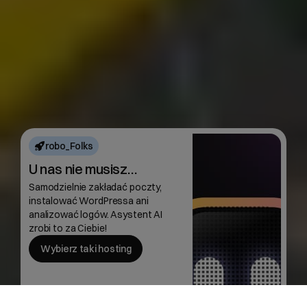
robo_Folks
U nas nie musisz…
Samodzielnie zakładać poczty,
instalować WordPressa ani
analizować logów. Asystent AI
zrobi to za Ciebie!
Wybierz taki hosting