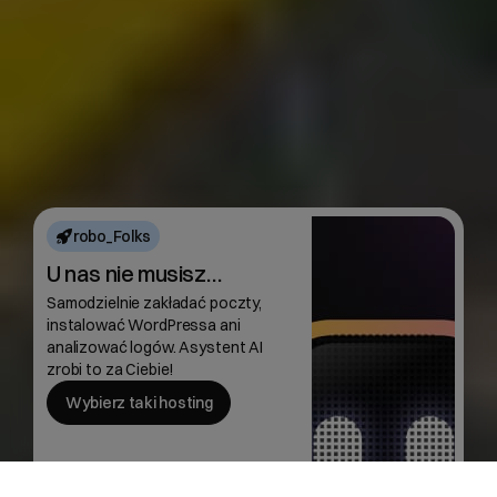
robo_Folks
U nas nie musisz…
Samodzielnie zakładać poczty,
instalować WordPressa ani
analizować logów. Asystent AI
zrobi to za Ciebie!
Wybierz taki hosting