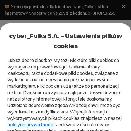
Promocja powitalna dla klientów cyber_Folks - sklep
internetowy Shoper w cenie 259 zł z kodem: CFSHOPER259
cyber_Folks S.A. – Ustawienia plików
cookies
Lubisz dobre ciastka? My też! Niektóre pliki cookies są
wymagane do prawidłowego działania strony.
Zaakceptuj także dodatkowe pliki cookies, związane z
Domena .pl od 0 zł!
wydajnością usług, serwisami społecznościowymi i
marketingiem. Pliki cookie służą także do personalizacji
reklam. Dzięki nim otrzymasz najlepsze doświadczenie
naszej strony internetowej, którą stale doskonalimy.
Znajdź
Szukaj domeny
Wpisz swoją wymarzoną nazwę domeny i naciśnij przycisk szuka
Udzielona dobrowolnie zgoda w każdej chwili może być
wycofana lub zmodyfikowana. Więcej informacji o
wykorzystywanych plikach cookies znajdziesz w naszej
Promocja
.pl
od
0,00 zł
.site
0,90 zł
.online
0,90 zł
polityce prywatności
. Jeśli wolisz określić swoje