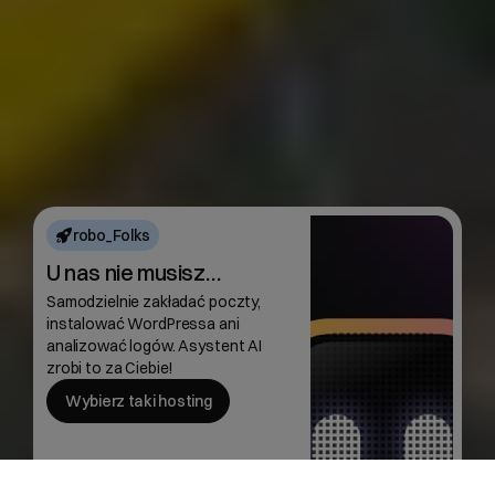
robo_Folks
U nas nie musisz…
Samodzielnie zakładać poczty,
instalować WordPressa ani
analizować logów. Asystent AI
zrobi to za Ciebie!
Wybierz taki hosting