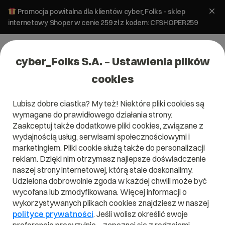
Promocja powitalna dla klientów cyber_Folks - sklep
internetowy Shoper w cenie 259 zł z kodem: CFSHOPER259
cyber_Folks S.A. – Ustawienia plików
cookies
Lubisz dobre ciastka? My też! Niektóre pliki cookies są
wymagane do prawidłowego działania strony.
Zaakceptuj także dodatkowe pliki cookies, związane z
Domena .pl od 0 zł!
wydajnością usług, serwisami społecznościowymi i
marketingiem. Pliki cookie służą także do personalizacji
reklam. Dzięki nim otrzymasz najlepsze doświadczenie
naszej strony internetowej, którą stale doskonalimy.
Znajdź
Szukaj domeny
Wpisz swoją wymarzoną nazwę domeny i naciśnij przycisk szuka
Udzielona dobrowolnie zgoda w każdej chwili może być
wycofana lub zmodyfikowana. Więcej informacji o
wykorzystywanych plikach cookies znajdziesz w naszej
Promocja
.pl
od
0,00 zł
.site
0,90 zł
.online
0,90 zł
polityce prywatności
. Jeśli wolisz określić swoje