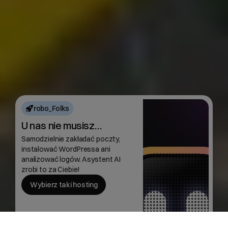
robo_Folks
U nas nie musisz…
Samodzielnie zakładać poczty,
instalować WordPressa ani
analizować logów. Asystent AI
zrobi to za Ciebie!
Wybierz taki hosting