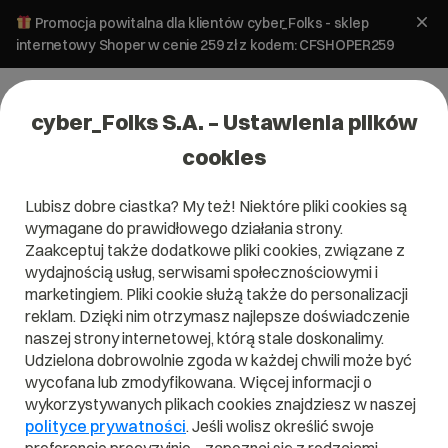
Promocja powitalna dla klientów cyber_Folks - sklep
internetowy Shoper w cenie 259 zł z kodem: CFSHOPER259
cyber_Folks S.A. – Ustawienia plików
cookies
Lubisz dobre ciastka? My też! Niektóre pliki cookies są
wymagane do prawidłowego działania strony.
Zaakceptuj także dodatkowe pliki cookies, związane z
Domena .pl od 0 zł!
wydajnością usług, serwisami społecznościowymi i
marketingiem. Pliki cookie służą także do personalizacji
reklam. Dzięki nim otrzymasz najlepsze doświadczenie
naszej strony internetowej, którą stale doskonalimy.
Znajdź
Szukaj domeny
Wpisz swoją wymarzoną nazwę domeny i naciśnij przycisk szuka
Udzielona dobrowolnie zgoda w każdej chwili może być
wycofana lub zmodyfikowana. Więcej informacji o
wykorzystywanych plikach cookies znajdziesz w naszej
Promocja
.pl
od
0,00 zł
.site
0,90 zł
.online
0,90 zł
polityce prywatności
. Jeśli wolisz określić swoje