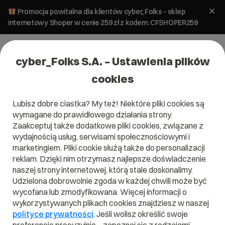
Promocja powitalna dla klientów cyber_Folks - sklep
internetowy Shoper w cenie 259 zł z kodem: CFSHOPER259
cyber_Folks S.A. – Ustawienia plików
cookies
Lubisz dobre ciastka? My też! Niektóre pliki cookies są
wymagane do prawidłowego działania strony.
Zaakceptuj także dodatkowe pliki cookies, związane z
Domena .pl od 0 zł!
wydajnością usług, serwisami społecznościowymi i
marketingiem. Pliki cookie służą także do personalizacji
reklam. Dzięki nim otrzymasz najlepsze doświadczenie
naszej strony internetowej, którą stale doskonalimy.
Znajdź
Szukaj domeny
Wpisz swoją wymarzoną nazwę domeny i naciśnij przycisk szuka
Udzielona dobrowolnie zgoda w każdej chwili może być
wycofana lub zmodyfikowana. Więcej informacji o
wykorzystywanych plikach cookies znajdziesz w naszej
Promocja
.pl
od
0,00 zł
.site
0,90 zł
.online
0,90 zł
polityce prywatności
. Jeśli wolisz określić swoje