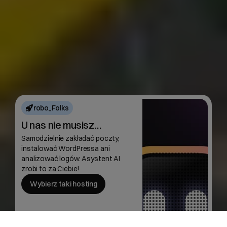
robo_Folks
U nas nie musisz…
Samodzielnie zakładać poczty,
instalować WordPressa ani
analizować logów. Asystent AI
zrobi to za Ciebie!
Wybierz taki hosting